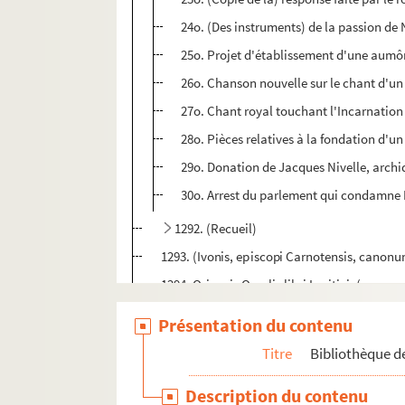
24o. (Des instruments) de la passion de N
25o. Projet d'établissement d'une aumô
26o. Chanson nouvelle sur le chant d'u
27o. Chant royal touchant l'Incarnation 
28o. Pièces relatives à la fondation d'un
29o. Donation de Jacques Nivelle, archidi
30o. Arrest du parlement qui condamne M
1292. (Recueil)
1293. (Ivonis, episcopi Carnotensis, canon
1294. Origenis Omelie libri Levitici, (numero
1295. Ebrardi (Bethuniensis Græcismus)
Présentation du contenu
1296. (Alexandri de Villa Dei) Doctrinale (cu
Titre
Bibliothèque de
1297. (Recueil)
Description du contenu
1298. (Incerti Sermones varii, Dominicales, 