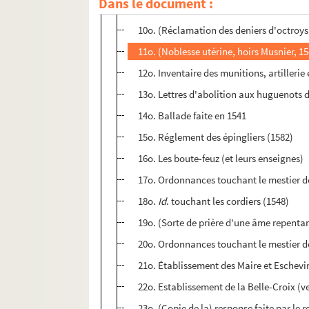
Dans le document :
er
9o. (Lettr. pat. de François I
, par lesque
10o. (Réclamation des deniers d'octroys 
11o. (Noblesse utérine, hoirs Musnier, 1
12o. Inventaire des munitions, artillerie
13o. Lettres d'abolition aux huguenots de
14o. Ballade faite en 1541
15o. Réglement des épingliers (1582)
16o. Les boute-feuz (et leurs enseignes)
17o. Ordonnances touchant le mestier de
18o.
Id
. touchant les cordiers (1548)
19o. (Sorte de prière d'une âme repentant
20o. Ordonnances touchant le mestier d
21o. Établissement des Maire et Eschevin
22o. Establissement de la Belle-Croix (ve
23o. (Copie de la) response faite par le 