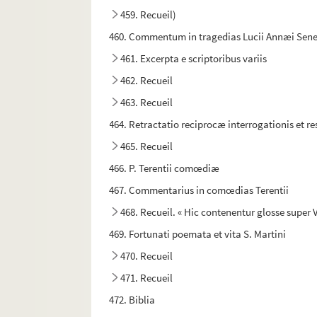
459. Recueil)
460. Commentum in tragedias Lucii Annæi Sen
461. Excerpta e scriptoribus variis
462. Recueil
463. Recueil
464. Retractatio reciprocæ interrogationis et re
465. Recueil
466. P. Terentii comœdiæ
467. Commentarius in comœdias Terentii
468. Recueil. « Hic contenentur glosse super V
469. Fortunati poemata et vita S. Martini
470. Recueil
471. Recueil
472. Biblia