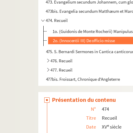
473. Evangelium secundum Johannem, cum gl
473bis. Evangelia secundum Matthæum et Ma
474. Recueil
1o. (Guidonis de Monte Rocherii) Manipulu
2o. (Innocentii III) De officio misse
475. S. Bernardi Sermones in Cantica canticor
476. Recueil
477. Recueil
477bis. Froissart, Chronique d'Angleterre
Présentation du contenu
N°
474
Titre
Recueil
e
Date
XV
siècle