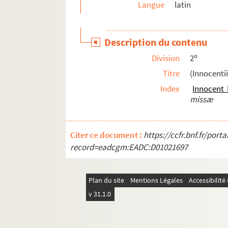
Langue
latin
Description du contenu
o
Division
2
Titre
(Innocentii
Index
Innocent I
missæ
Citer ce document :
https://ccfr.bnf.fr/por
record=eadcgm:EADC:D01021697
Plan du site
Mentions Légales
Accessibilit
v 31.1.0