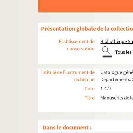
445. Glossarium latinum
446. Glossarium
447. Incipiunt libri æthimologiarum quos Isido
Présentation globale de la collecti
448. Recueil
449. Recueil
Etablissement de
Bibliothèque Su
450. Recueil
conservation
Tous les
451. Summa magistri Thomæ de Capua de arte 
452. Ciceronis de Officiis
Intitulé de l'instrument de
Catalogue génér
453. Ciceronis Rhetorica ad Herennium
recherche
Départements. S
453bis. Recueil
Cote
1-477
454. Recueil
Titre
Manuscrits de l
455. Recueil
456. Commentarius in Senecæ epistolas
457. Nicolai Treveth Commentarius in Senecæ 
Dans le document :
458. Incipit liber primus Declamationum Senece