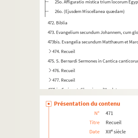
25o. Affiguratio mistica trium locorum Egypti
26o. (Ejusdem Miscellanea quædam)
472. Biblia
473. Evangelium secundum Johannem, cum gl
473bis. Evangelia secundum Matthæum et Ma
474. Recueil
475. S. Bernardi Sermones in Cantica canticor
476. Recueil
477. Recueil
477bis. Froissart, Chronique d'Angleterre
Présentation du contenu
N°
471
Titre
Recueil
e
Date
XII
siècle