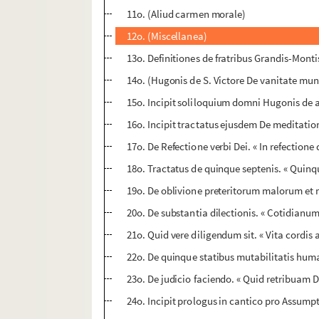
11o. (Aliud carmen morale)
12o. (Miscellanea)
13o. Definitiones de fratribus Grandis-Montis
14o. (Hugonis de S. Victore De vanitate mun
15o. Incipit soliloquium domni Hugonis de ar
16o. Incipit tractatus ejusdem De meditation
17o. De Refectione verbi Dei. « In refectione
18o. Tractatus de quinque septenis. « Quinqu
19o. De oblivione preteritorum malorum et m
20o. De substantia dilectionis. « Cotidianum
21o. Quid vere diligendum sit. « Vita cordis 
22o. De quinque statibus mutabilitatis hum
23o. De judicio faciendo. « Quid retribuam 
24o. Incipit prologus in cantico pro Assumpt