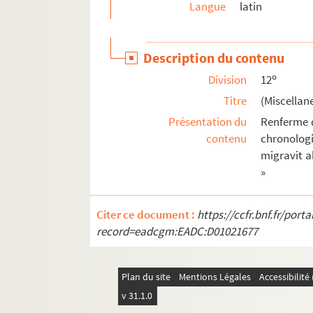
Langue
latin
Description du contenu
o
Division
12
Titre
(Miscellan
Présentation du
Renferme d
contenu
chronologi
migravit a
»
Citer ce document :
https://ccfr.bnf.fr/por
record=eadcgm:EADC:D01021677
Plan du site
Mentions Légales
Accessibilit
v 31.1.0