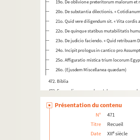
19o. De oblivione preteritorum malorum et m
20o. De substantia dilectionis. « Cotidianum
21o. Quid vere diligendum sit. « Vita cordis 
22o. De quinque statibus mutabilitatis hum
23o. De judicio faciendo. « Quid retribuam 
24o. Incipit prologus in cantico pro Assumpt
25o. Affiguratio mistica trium locorum Egypti
26o. (Ejusdem Miscellanea quædam)
472. Biblia
473. Evangelium secundum Johannem, cum gl
473bis. Evangelia secundum Matthæum et Ma
Présentation du contenu
474. Recueil
N°
471
475. S. Bernardi Sermones in Cantica canticor
Titre
Recueil
476. Recueil
e
Date
XII
siècle
477. Recueil