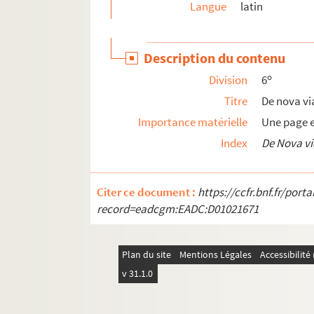
Langue
latin
477bis. Froissart, Chronique d'Angleterre
Description du contenu
o
Division
6
Titre
De nova via
Importance matérielle
Une page 
Index
De Nova vi
Citer ce document :
https://ccfr.bnf.fr/por
record=eadcgm:EADC:D01021671
Plan du site
Mentions Légales
Accessibilit
v 31.1.0