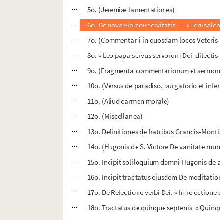
5o. (Jeremiæ lamentationes)
6o. De nova via nove civitatis. — « Jerusalem
7o. (Commentarii in quosdam locos Veteris
8o. « Leo papa servus servorum Dei, dilectis f
9o. (Fragmenta commentariorum et serm
10o. (Versus de paradiso, purgatorio et infe
11o. (Aliud carmen morale)
12o. (Miscellanea)
13o. Definitiones de fratribus Grandis-Montis
14o. (Hugonis de S. Victore De vanitate mun
15o. Incipit soliloquium domni Hugonis de ar
16o. Incipit tractatus ejusdem De meditation
17o. De Refectione verbi Dei. « In refectione
18o. Tractatus de quinque septenis. « Quinqu