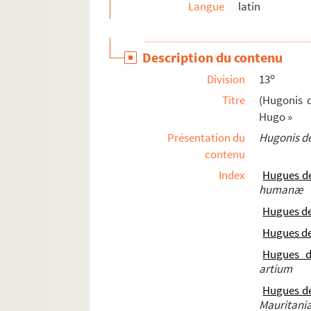
Langue
latin
476. Recueil
477. Recueil
Description du contenu
477bis. Froissart, Chronique d'Angleterre
o
Division
13
Titre
(Hugonis d
Hugo »
Présentation du
Hugonis de
contenu
Index
Hugues de
humanæ
Hugues de
Hugues de
Hugues d
artium
Hugues de
Mauritani