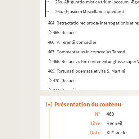
25o. Affiguratio mistica trium locorum, Ægypt
26o. (Ejusdem Miscellanea quedam)
464. Retractatio reciprocæ interrogationis et re
465. Recueil
466. P. Terentii comœdiæ
467. Commentarius in comœdias Terentii
468. Recueil. « Hic contenentur glosse super V
469. Fortunati poemata et vita S. Martini
470. Recueil
471. Recueil
472. Biblia
Présentation du contenu
473. Evangelium secundum Johannem, cum gl
N°
463
473bis. Evangelia secundum Matthæum et Ma
Titre
Recueil
474. Recueil
e
Date
XII
siècle
475. S. Bernardi Sermones in Cantica canticor