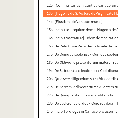
12o. (Commentarius in Cantica canticorum.) 
13o. (Hugonis de S. Victore de Virginitate M
14o. (Ejusdem, de Vanitate mundi)
15o. Incipit soliloquium domni Hugonis de 
16o. Incipit tractatus ejusdem de Meditation
16o. De Refectione Verbi Dei : « In refectione
17o. De Quinque septenis : « Quinque septena
18o. De Oblivione præteritorum malorum et m
19o. De Substantia dilectionis : « Codidianu
20o. Quid vere diligendum sit : « Vita cordis 
21o. De Septem vitiis excertum : « Septem su
22o. De Quinque statibus mutabilitatis hum
23o. De Judicio faciendo : « Quid retribuam
24o. Incipit prologus in Cantico pro assump