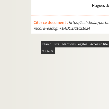
Hugues de
Citer ce document :
https://ccfr.bnf.fr/por
record=eadcgm:EADC:D01021624
Plan du site
Mentions Légales
Accessibilit
v 31.1.0