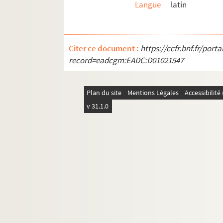
Langue
latin
Citer ce document :
https://ccfr.bnf.fr/por
record=eadcgm:EADC:D01021547
Plan du site
Mentions Légales
Accessibilit
v 31.1.0