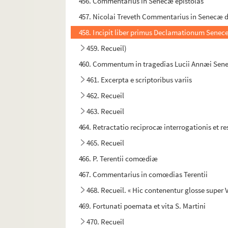
456. Commentarius in Senecæ epistolas
457. Nicolai Treveth Commentarius in Senecæ 
458. Incipit liber primus Declamationum Senece
459. Recueil)
460. Commentum in tragedias Lucii Annæi Sen
461. Excerpta e scriptoribus variis
462. Recueil
463. Recueil
464. Retractatio reciprocæ interrogationis et re
465. Recueil
466. P. Terentii comœdiæ
467. Commentarius in comœdias Terentii
468. Recueil. « Hic contenentur glosse super V
469. Fortunati poemata et vita S. Martini
470. Recueil