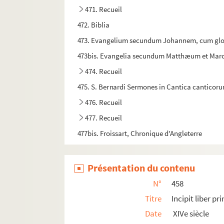
471. Recueil
472. Biblia
473. Evangelium secundum Johannem, cum gl
473bis. Evangelia secundum Matthæum et Ma
474. Recueil
475. S. Bernardi Sermones in Cantica canticor
476. Recueil
477. Recueil
477bis. Froissart, Chronique d'Angleterre
Présentation du contenu
N°
458
Titre
Incipit liber 
Date
XIVe siècle