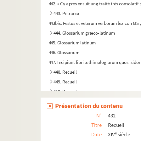
442. « Cy apres ensuit ung traité trés consolatif 
443. Petrarca
443bis. Festus et veterum verborum lexicon MS ; s
444. Glossarium græco-latinum
445. Glossarium latinum
446. Glossarium
447. Incipiunt libri æthimologiarum quos Isido
448. Recueil
449. Recueil
450. Recueil
451. Summa magistri Thomæ de Capua de arte 
Présentation du contenu
452. Ciceronis de Officiis
N°
432
453. Ciceronis Rhetorica ad Herennium
Titre
Recueil
453bis. Recueil
e
Date
XIV
siècle
454. Recueil