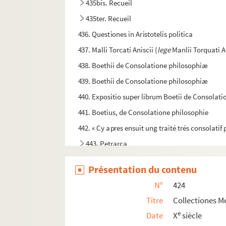
435bis. Recueil
435ter. Recueil
436. Questiones in Aristotelis politica
437. Malli Torcati Aniscii (
lege
Manlii Torquati A
438. Boethii de Consolatione philosophiæ
439. Boethii de Consolatione philosophiæ
440. Expositio super librum Boetii de Consolat
441. Boetius, de Consolatione philosophie
442. « Cy apres ensuit ung traité trés consolatif 
443. Petrarca
443bis. Festus et veterum verborum lexicon MS ; s
Présentation du contenu
444. Glossarium græco-latinum
N°
424
445. Glossarium latinum
Titre
Collectiones M
446. Glossarium
e
Date
X
siècle
447. Incipiunt libri æthimologiarum quos Isido