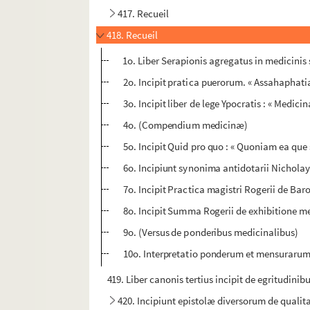
417. Recueil
418. Recueil
1o. Liber Serapionis agregatus in medicinis si
2o. Incipit pratica puerorum. « Assahaphatia
3o. Incipit liber de lege Ypocratis : « Medici
4o. (Compendium medicinæ)
5o. Incipit Quid pro quo : « Quoniam ea que 
6o. Incipiunt synonima antidotarii Nicholay
7o. Incipit Practica magistri Rogerii de Bar
8o. Incipit Summa Rogerii de exhibitione me
9o. (Versus de ponderibus medicinalibus)
10o. Interpretatio ponderum et mensuraru
419. Liber canonis tertius incipit de egritudinib
420. Incipiunt epistolæ diversorum de quali