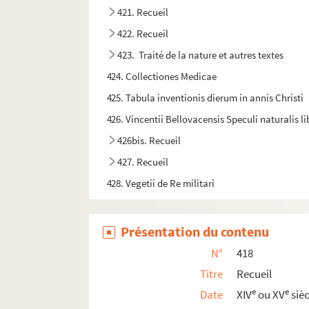
421. Recueil
422. Recueil
423. Traité de la nature et autres textes
424. Collectiones Medicae
425. Tabula inventionis dierum in annis Christi
426. Vincentii Bellovacensis Speculi naturalis lib
426bis. Recueil
427. Recueil
428. Vegetii de Re militari
429. Incipit liber primus Sophilogii, cujus pri
430. Quæstiones et solutiones in Aristotelis var
Présentation du contenu
431. Occami Logica
N°
418
432. Recueil
Titre
Recueil
433. Recueil
e
e
Date
XIV
ou XV
sièc