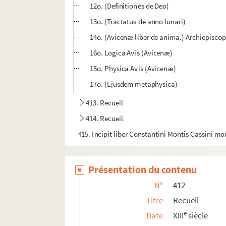
12o. (Definitiones de Deo)
13o. (Tractatus de anno lunari)
14o. (Avicenæ liber de anima.) Archiepiscop
16o. Logica Avis (Avicenæ)
15o. Physica Avis (Avicenæ)
17o. (Ejusdem metaphysica)
413. Recueil
414. Recueil
415. Incipit liber Constantini Montis Cassini m
416. Recueil
417. Recueil
Présentation du contenu
418. Recueil
N°
412
419. Liber canonis tertius incipit de egritudinib
Titre
Recueil
420. Incipiunt epistolæ diversorum de quali
e
Date
XIII
siècle