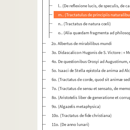
l.. (De reflexione lucis, de speculis, de
m.. (Tractatulus de principiis naturalibu
n.. (Tractatus de natura cœli)
o.. (Alia quædam fragmenta ad philoso
2o. Albertus de mirabilibus mundi
3o. Didascalicon Hugonis de S. Victore : « M
4o. De questionibus Orosyi ad Augustinum, 
5o. Isaaci de Stella epistola de anima ad A
6o. (Tractatus de corde, quod sit animæ sed
7o. (Tractatus de sensu et sensato, de memori
8o. (Aristotelis liber de generatione et corr
9o. (Algazelis metaphysica)
10o. (Tractatus de fide christiana)
11o. (De anno lunari)