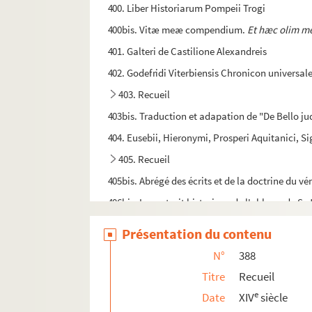
400. Liber Historiarum Pompeii Trogi
400bis. Vitæ meæ compendium.
Et hæc olim me
401. Galteri de Castilione Alexandreis
402. Godefridi Viterbiensis Chronicon universal
403. Recueil
403bis. Traduction et adapation de "De Bello j
404. Eusebii, Hieronymi, Prosperi Aquitanici, 
405. Recueil
405bis. Abrégé des écrits et de la doctrine du vé
406bis. Le portrait historique de l'abbaye de S. 
407. [Titre absent ou non renseigné]
Présentation du contenu
408-409. Excerpta e variis scriptoribus
N°
388
410. Recueil
Titre
Recueil
410bis. Inventaire, en latin, du trésor de la cat
e
Date
XIV
siècle
411. Martini Poloni chronicon