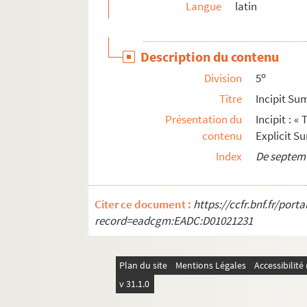
Langue
latin
412. Recueil
413. Recueil
Description du contenu
414. Recueil
o
Division
5
415. Incipit liber Constantini Montis Cassini m
Titre
Incipit Su
416. Recueil
Présentation du
Incipit : 
417. Recueil
contenu
Explicit S
418. Recueil
Index
De septem
419. Liber canonis tertius incipit de egritudinib
420. Incipiunt epistolæ diversorum de quali
Citer ce document :
https://ccfr.bnf.fr/por
421. Recueil
record=eadcgm:EADC:D01021231
422. Recueil
423. Traité de la nature et autres textes
Plan du site
Mentions Légales
Accessibilit
424. Collectiones Medicae
v 31.1.0
425. Tabula inventionis dierum in annis Christi