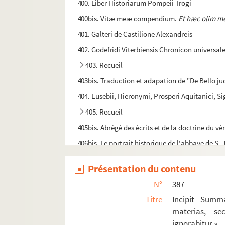
400. Liber Historiarum Pompeii Trogi
400bis. Vitæ meæ compendium.
Et hæc olim me
401. Galteri de Castilione Alexandreis
402. Godefridi Viterbiensis Chronicon universal
403. Recueil
403bis. Traduction et adapation de "De Bello j
404. Eusebii, Hieronymi, Prosperi Aquitanici, 
405. Recueil
405bis. Abrégé des écrits et de la doctrine du vé
406bis. Le portrait historique de l'abbaye de S. 
407. [Titre absent ou non renseigné]
Présentation du contenu
408-409. Excerpta e variis scriptoribus
N°
387
410. Recueil
Titre
Incipit Summ
410bis. Inventaire, en latin, du trésor de la cat
materias, s
411. Martini Poloni chronicon
ignorabitur »