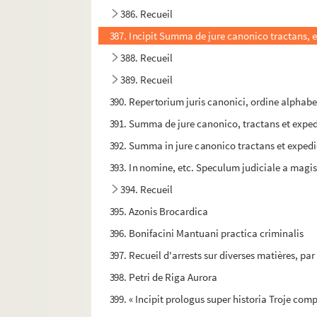
386. Recueil
387. Incipit Summa de jure canonico tractans, 
388. Recueil
389. Recueil
390. Repertorium juris canonici, ordine alphab
391. Summa de jure canonico, tractans et exp
392. Summa in jure canonico tractans et expe
393. In nomine, etc. Speculum judiciale a mag
394. Recueil
395. Azonis Brocardica
396. Bonifacini Mantuani practica criminalis
397. Recueil d'arrests sur diverses matières, pa
398. Petri de Riga Aurora
399. « Incipit prologus super historia Troje 