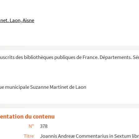
net. Laon, Aisne
gorii IX
alium
scrits des bibliothèques publiques de France. Départements. Sér
que municipale Suzanne Martinet de Laon
nis Teutonici et Bartholomei de Brescia
Sextum librum Decretalium
entation du contenu
 in Sextum librum Decretalium
N°
378
Sextum librum Decretalium
Titre
Joannis Andreæ Commentarius in Sextum lib
talium