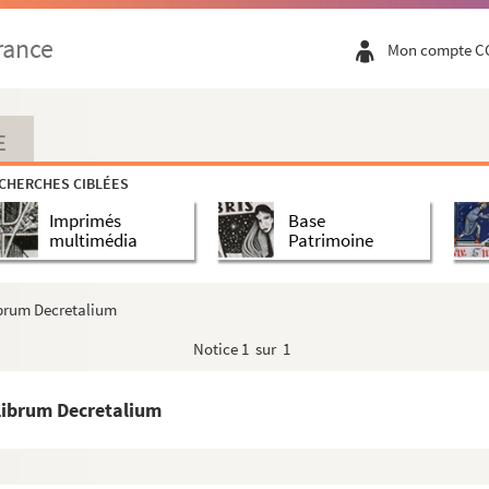
rance
Mon compte C
ursii
E
sa Accursii
CHERCHES CIBLÉES
Imprimés
Base
multimédia
Patrimoine
brum Decretalium
Notice
1 sur 1
librum Decretalium
ofrido de Trano, domini pape subdiacono et cap...