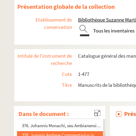
364. Joannis Andree glossa in Decretales
Présentation globale de la collection
365. Joannis Andreæ glossa in Decretales
Etablissement de
Bibliothèque Suzanne Marti
366. Joannis Andreæ glossa in Decretales
conservation
Tous les inventaires
367-367 bis. Joannis de Lignano commentarius in Decretales
368- 368bis. Commentarius in primum librum Decretalium Gre
369. Commentarius Nicolai abbatis in tertium librum Decret
Intitulé de l'instrument de
Catalogue général des manu
370. Recueil
recherche
371. Commentarius in Decretum Gratiani
Cote
1-477
371bis. Recueil
Titre
Manuscrits de la bibliothè
372. Gratiani Decreti secunda et tertia pars, cum glossa Joan
373. Innocentii IV commentarius in Gregorii IX Decretales
374. Johannis Monachi, seu Ambianensis, commentarius in 
Dans le document :
Prés
375, 377. Johannis Monachi, seu Ambianensis, commentarius
376. Johannis Monachi, seu Ambianensis, commentarius in 
378. Joannis Andreæ Commentarius in Sextum librum Decre