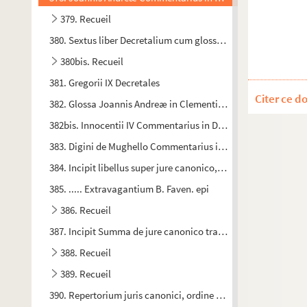
379. Recueil
380. Sextus liber Decretalium cum glossa Joannis monachi
380bis. Recueil
381. Gregorii IX Decretales
Citer ce d
382. Glossa Joannis Andreæ in Clementinas
382bis. Innocentii IV Commentarius in Decretales
383. Digini de Mughello Commentarius in titulum
De Regulis 
384. Incipit libellus super jure canonico, compositus a domin
385. ..... Extravagantium B. Faven. epi
386. Recueil
387. Incipit Summa de jure canonico tractans, et expediens 
388. Recueil
389. Recueil
390. Repertorium juris canonici, ordine alphabetico digestu