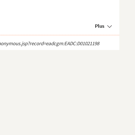
Plus
ct_anonymous.jsp?record=eadcgm:EADC:D01021198