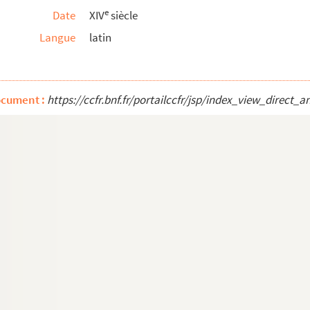
e
Date
XIV
siècle
Langue
latin
ocument :
https://ccfr.bnf.fr/portailccfr/jsp/index_view_dire
juris
Sexti libri Decretalium
o Rofredo Beneventano, in quo tractatur de d...
multas materias, secundum ordinem alphabeti. «...
m