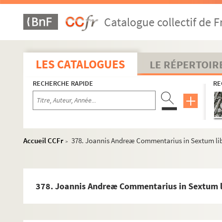
351. Justiniani codex, cum glossa Accursii
Catalogue collectif de F
352. Azonis summa in Justiniani codicem
352bis. Summa Azonis in Justiniani codicem
o
353. Pandectarum secunda pars, a XXV
libro, cum glossa Acc
LES CATALOGUES
LE RÉPERTOIR
354. Pandectarum XII libri ultimi, seu nova Digesta, cum glos
RECHERCHE RAPIDE
RE
355. Capitularium ecclesiæ Laudunensis
356. Incipit summa collectionum
357. Gregorii IX Decretales, cum glossa Bernardi Parmensis
358. Innocentii IV commentarius in Gregorii IX Decretales
Accueil CCFr
378. Joannis Andreæ Commentarius in Sextum li
>
359. Gregorii IX Decretales, cum glossa Bernardi Parmensis
360. Innocentii IV commentarius in Gregorii IX Decretales
361. Bartholomæi de Brescia glossa in Gratiani Decretum
378. Joannis Andreæ Commentarius in Sextum 
362. Henrici Hostiensis Summa aurea
363. Summa super titulis Decretalium compilata a magistro G