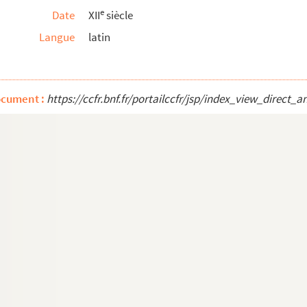
e
Date
XII
siècle
miano »
Langue
latin
nus »
»
ocument :
https://ccfr.bnf.fr/portailccfr/jsp/index_view_dire
lesie »
 »
ustrissimus »