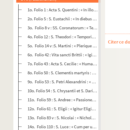
1o. Folio 1 : Acta S. Quentini : « In illo tempore sub Maxi
2o. Folio 5 : S. Eustachii : « In diebus Trajani »
3o. Folio 8 v : SS. Coronatorum : « Tempore quo Diocletia
4o. Folio 12 : S. Theodori : « Temporibus suis Maximianus 
Citer ce d
5o. Folio 14 v :S. Martini : « Plerique mortalium studio »
6o. Folio 42 : Vita sancti Brittii : « Igitur post excessum »
7o. Folio 43 : Acta S. Cecilie : « Humanas laudes et »
8o. Folio 50 : S. Clementis martyris : « Tertius Romane ecc
9o. Folio 53 : S. Petri Alexandrini : « Sanctus igitur Petrus
10o. Folio 54 : S. Chrysantii et S. Darie : « Polemius vir ill
11o. Folio 59 : S. Andree : « Passionem sancti Andree »
12o. Folio 61 : S. Eligii : « Igitur Eligius Lemovicensis »
13o. Folio 83 v : S. Nicolai : « Nicholaus itaque »
14o. Folio 110 : S. Luce : « Cum per universas »