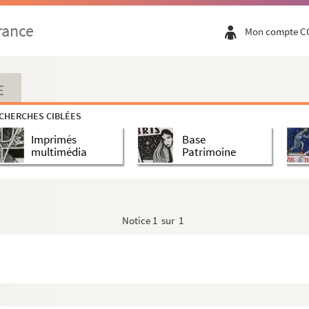
rance
Mon compte C
E
entiarum
CHERCHES CIBLÉES
ententiarum Petri Lombardi
Imprimés
Base
arum
multimédia
Patrimoine
m par Gilles de Rome
Notice
1 sur 1