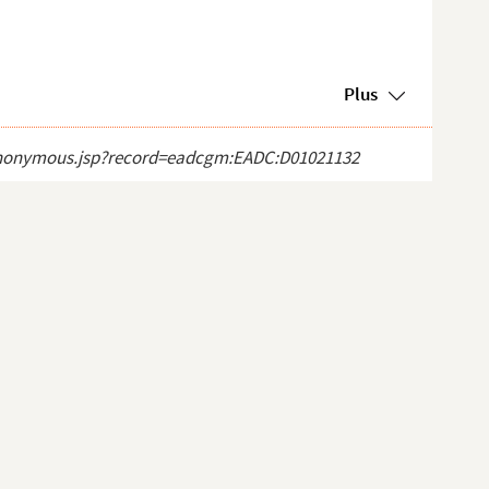
Plus
ct_anonymous.jsp?record=eadcgm:EADC:D01021132