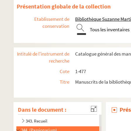
331. Conradi Everbacensis) Exordium ordinis Cisterciensis
Présentation globale de la collection
332. Statuta ordinis Cisterciensis
Etablissement de
Bibliothèque Suzanne Marti
332bis. Statuta ordinis Cisterciensis
conservation
Tous les inventaires
333. Statuta ordinis Cisterciensis
334. Recueil
335. Recueil
Intitulé de l'instrument de
Catalogue général des manu
336. [Titre absent ou non renseigné]
recherche
337. Recueil
Cote
1-477
338. Vitæ sanctorum
Titre
Manuscrits de la bibliothè
339. Jacobi de Voragine legenda Sanctorum
340. Jacobi de Voragine legenda Sanctorum
341. Martyrologium et necrologium ecclesiæ Laudunensis
Dans le document :
Prés
342. Anastasii bibliothecarii Vitæ paparum
343. Recueil
344. (Passionarium)