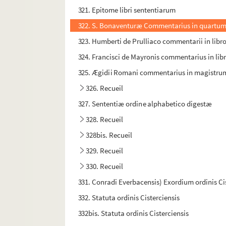
321. Epitome libri sententiarum
322. S. Bonaventuræ Commentarius in quartum
323. Humberti de Prulliaco commentarii in libros
324. Francisci de Mayronis commentarius in li
325. Ægidii Romani commentarius in magistrum
326. Recueil
327. Sententiæ ordine alphabetico digestæ
328. Recueil
328bis. Recueil
329. Recueil
330. Recueil
331. Conradi Everbacensis) Exordium ordinis Ci
332. Statuta ordinis Cisterciensis
332bis. Statuta ordinis Cisterciensis