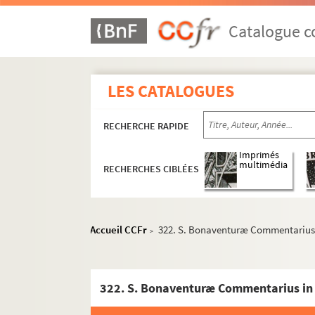
294. Sermones de festis
Catalogue co
294bis. Recueil
295. Sermones de festis
296. Incipiunt conclusiones fratris Hymberti, ord
LES CATALOGUES
297. Roberti de Vimiaco sermones
298. Habentur in hoc codice Adamantini senis, q
RECHERCHE RAPIDE
299. Incipit liber omeliarum Origenis Adamanti
Imprimés
300. Sermones de festis
multimédia
RECHERCHES CIBLÉES
301. Incipiunt sermones dominicales fratris Gui
302. Omelia S. Johannis Chrysostomi Constantin
Accueil CCFr
322. S. Bonaventuræ Commentarius
303. Recueil
>
304. Recueil
305. Recueil. — Origenis Commentarius in Le
322. S. Bonaventuræ Commentarius in
306. S. Gregorii Sermones in evangelia