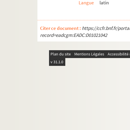
Langue
latin
348. Recueil
349. Justiniani authentica, cum glossa Accursii
350. Justiniani codex, cum glossa Accursii
Citer ce document :
https://ccfr.bnf.fr/por
351. Justiniani codex, cum glossa Accursii
record=eadcgm:EADC:D01021042
352. Azonis summa in Justiniani codicem
352bis. Summa Azonis in Justiniani codicem
Plan du site
Mentions Légales
Accessibilit
o
353. Pandectarum secunda pars, a XXV
libro, 
v 31.1.0
354. Pandectarum XII libri ultimi, seu nova Dige
355. Capitularium ecclesiæ Laudunensis
356. Incipit summa collectionum
357. Gregorii IX Decretales, cum glossa Bernard
358. Innocentii IV commentarius in Gregorii IX 
359. Gregorii IX Decretales, cum glossa Bernard
360. Innocentii IV commentarius in Gregorii IX 