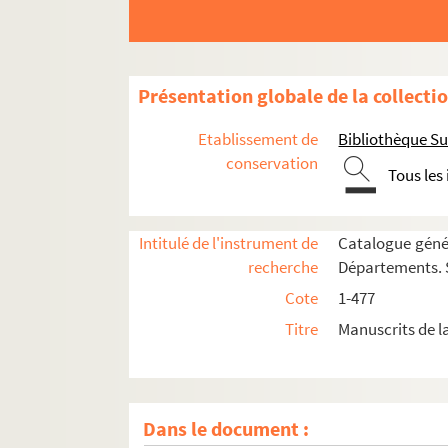
307. S. Leonis papæ sermones cum epistola ad
308. Sermones dominicales fratris N. (Nicolai) d
309. Sermones de festis
Présentation globale de la collecti
310. Johannis de Abbatis-Villa sermones
311. Sermones fratris Johannis de Rupella, ord
Etablissement de
Bibliothèque Su
312. Incipit opus de sanctis fratris Jordanis de
conservation
Tous les
313. Homiliarium
314. Homiliarium
Intitulé de l'instrument de
Catalogue génér
315. Homilie de Communi
recherche
Départements. S
316. S. Bernardi sermones ; pars æstiva
Cote
1-477
317. S. Augustini sermones in Evangelium sec
Titre
Manuscrits de l
318. Recueil
319. Taionis sententiarum libri V.
320. Petri Lombardi Sententiæ
Dans le document :
320bis. [Titre absent ou non renseigné]