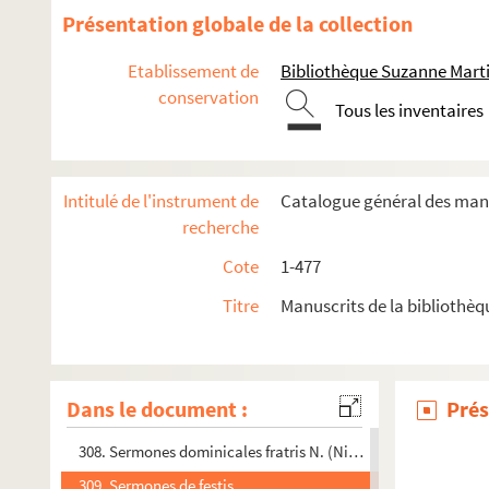
295. Sermones de festis
Présentation globale de la collection
296. Incipiunt conclusiones fratris Hymberti, ordinis Cystercie
Etablissement de
Bibliothèque Suzanne Marti
297. Roberti de Vimiaco sermones
conservation
Tous les inventaires
298. Habentur in hoc codice Adamantini senis, qui et Origenis
299. Incipit liber omeliarum Origenis Adamanti in libro Reg
300. Sermones de festis
Intitulé de l'instrument de
Catalogue général des manu
301. Incipiunt sermones dominicales fratris Guidonis, de ord
recherche
302. Omelia S. Johannis Chrysostomi Constantinopolitane ecc
Cote
1-477
303. Recueil
Titre
Manuscrits de la bibliothè
304. Recueil
305. Recueil. — Origenis Commentarius in Leviticum
306. S. Gregorii Sermones in evangelia
Dans le document :
Prés
307. S. Leonis papæ sermones cum epistola ad Flavianum
308. Sermones dominicales fratris N. (Nicolai) de Biard, et p
309. Sermones de festis