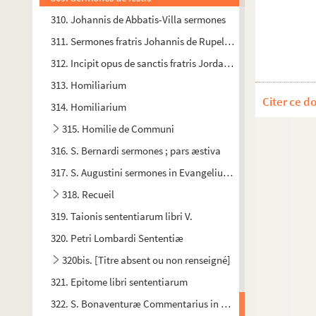
310. Johannis de Abbatis-Villa sermones
311. Sermones fratris Johannis de Rupella, ordinis fratrum 
312. Incipit opus de sanctis fratris Jordanis de Quedelenburch
313. Homiliarium
Citer ce d
314. Homiliarium
315. Homilie de Communi
316. S. Bernardi sermones ; pars æstiva
317. S. Augustini sermones in Evangelium secundum Joanne
318. Recueil
319. Taionis sententiarum libri V.
320. Petri Lombardi Sententiæ
320bis. [Titre absent ou non renseigné]
321. Epitome libri sententiarum
322. S. Bonaventuræ Commentarius in quartum librum sent