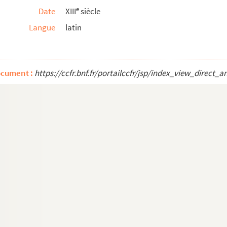
e
Date
XIII
siècle
Langue
latin
Predicatorum
. Prologus : « Jam catulus leonis »
ocument :
https://ccfr.bnf.fr/portailccfr/jsp/index_view_dire
m. Prima pars
entiarum