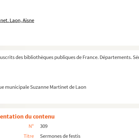
nsis, abbatis de Prulliaco, super librum s...
net. Laon, Aisne
, in libro Numeri omeliæ, numero XXVIII. Leg...
um, Esaiæ, Hieremiæ, Hiezechielis
scrits des bibliothèques publiques de France. Départements. Sér
ine fratrum Predicatorum. « Notandum in princ...
lesie episcopi, de superscriptione psalmi quin...
que municipale Suzanne Martinet de Laon
entation du contenu
N°
309
rimo quatuor historiales, quorum primus est ...
Titre
Sermones de festis