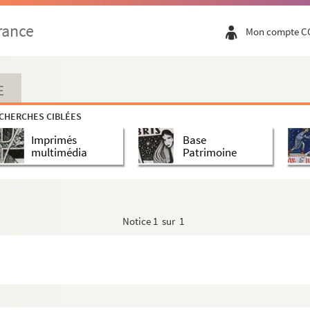
rance
Mon compte C
ominicas. «
Postquam completi sunt dies octo, et...
E
CHERCHES CIBLÉES
Imprimés
Base
multimédia
Patrimoine
nis Vallis Scolarium
Notice
1 sur 1