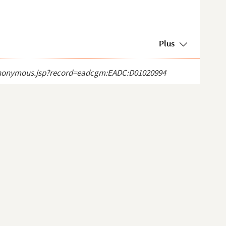
Plus
ct_anonymous.jsp?record=eadcgm:EADC:D01020994