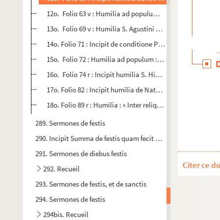
12o. Folio 63 v : Humilia ad populum. « Timor Domini expe
13o. Folio 69 v : Humilia S. Agustini de die judicii : « O fra
14o. Folio 71 : Incipit de conditione Paradisi : « Plantav
15o. Folio 72 : Humilia ad populum : « Significat Christu
16o. Folio 74 r : Incipit humilia S. Hieronimi de falso amic
17o. Folio 82 : Incipit humilia de Natale Domini : « Rogo vo
18o. Folio 89 r : Humilia : « Inter reliquas beatitudines »
289. Sermones de festis
290. Incipit Summa de festis quam fecit frater Evirardus, ordi
291. Sermones de diebus festis
Citer ce d
292. Recueil
293. Sermones de festis, et de sanctis
294. Sermones de festis
294bis. Recueil