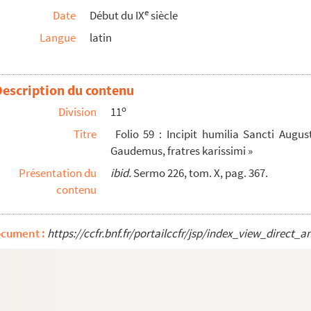
e
Date
Début du IX
siècle
llit »
Langue
latin
tres karissimi »
erat autem Dominus »
m ad »
Description du contenu
o : « Protector et nutritor noster »
o
Division
11
s, fratres »
Titre
Folio 59 : Incipit humilia Sancti August
Gaudemus, fratres karissimi »
Présentation du
ibid.
Sermo 226, tom. X, pag. 367.
contenu
nis Vallis Scolarium
ocument :
https://ccfr.bnf.fr/portailccfr/jsp/index_view_dire