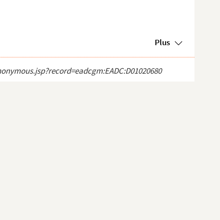
Plus
ct_anonymous.jsp?record=eadcgm:EADC:D01020680