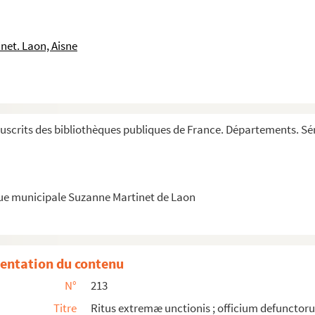
net. Laon, Aisne
scrits des bibliothèques publiques de France. Départements. Sér
 et de septembre
que municipale Suzanne Martinet de Laon
entation du contenu
N°
213
Titre
Ritus extremæ unctionis ; officium defunctor