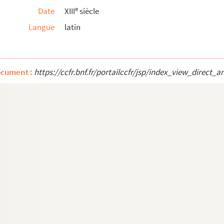
e
Date
XIII
siècle
Langue
latin
ocument :
https://ccfr.bnf.fr/portailccfr/jsp/index_view_dire