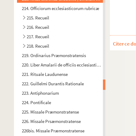
214. Officiorum ecclesiasticorum rubricæ
215. Recueil
216. Recueil
217. Recueil
Citer ce d
218. Recueil
219. Ordinarius Præmonstratensis
220. Liber Amalarii de officiis ecclesiasticis
221. Rituale Laudunense
222. Guillelmi Durantis Rationale
223. Antiphonarium
224. Pontificale
225. Missale Præmonstratense
226. Missale Prsæmonstratense
226bis. Missale Præmonstratense