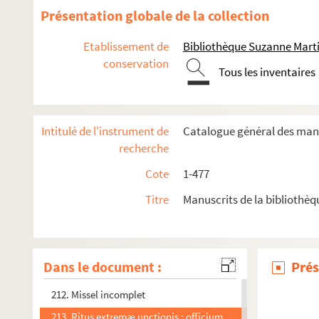
200. Collectio canonum et decretorum
Présentation globale de la collection
201. Recueil canonique
Etablissement de
Bibliothèque Suzanne Marti
202. Lectionarium
conservation
Tous les inventaires
203. Hymnaire et psautier
204. Rituale monasticum
204bis. Rituale
Intitulé de l'instrument de
Catalogue général des manu
205. Recueil
recherche
206. Parties de missel et de bréviaire pour les mois d'août
Cote
1-477
207. Rituale monasticum
Titre
Manuscrits de la bibliothè
208. Recueil
209. Rituale
210. Ordinaire cistercien
Dans le document :
Prés
211. Rituale
212. Missel incomplet
213. Ritus extremæ unctionis ; officium defunctorum