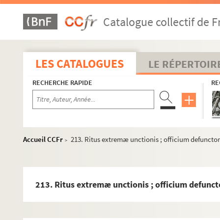
187. S. Gregorii liber Pastoralis
Catalogue collectif de F
188. Incipit liber Pastoralis S. Gregorii pape scriptus ad 
189. Recueil
190. Guillelmi de Mandagoto. De electionibus. Summaria inst
LES CATALOGUES
LE RÉPERTOIR
191. Guillelmi de Mandagoto) De electionibus
RECHERCHE RAPIDE
RE
192. Libellus a magistro G. (Guillelmo) de Mandagoto archid
193. Recueil
194. Recueil
195. Recueil
Accueil CCFr
213. Ritus extremæ unctionis ; officium defunct
>
196. Margarita decreti
197. Margarita decreti, a fratre Martino domini pape penite
198. Compendium theologice veritatis
213. Ritus extremæ unctionis ; officium defunc
199. Canones concilii quarti Lateranensis
199bis. Adami de Cortlandon Miscellanea