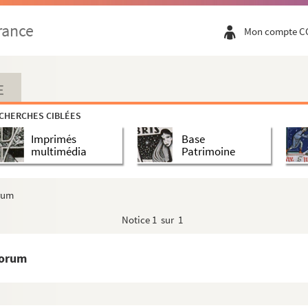
rance
Mon compte C
Johannem episcopum Ravenne
ructio de hiis que in hoc opusculo continentur
E
CHERCHES CIBLÉES
iacono in Vasconia Nemausensi positus (
lege
co...
Imprimés
Base
multimédia
Patrimoine
orum
Notice
1 sur 1
ntiario et capellano compilata per alphabetum
torum