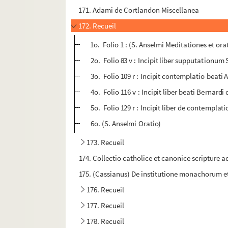
171. Adami de Cortlandon Miscellanea
172. Recueil
1o. Folio 1 : (S. Anselmi Meditationes et ora
2o. Folio 83 v : Incipit liber supputationum S
3o. Folio 109 r : Incipit contemplatio beati
4o. Folio 116 v : Incipit liber beati Bernard
5o. Folio 129 r : Incipit liber de contemplat
6o. (S. Anselmi Oratio)
173. Recueil
174. Collectio catholice et canonice scripture a
175. (Cassianus) De institutione monachorum et 
176. Recueil
177. Recueil
178. Recueil