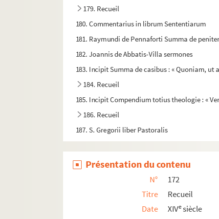
179. Recueil
180. Commentarius in librum Sententiarum
181. Raymundi de Pennaforti Summa de penite
182. Joannis de Abbatis-Villa sermones
183. Incipit Summa de casibus : « Quoniam, ut a
184. Recueil
185. Incipit Compendium totius theologie : « Ver
186. Recueil
187. S. Gregorii liber Pastoralis
188. Incipit liber Pastoralis S. Gregorii pape
189. Recueil
Présentation du contenu
190. Guillelmi de Mandagoto. De electionibus. 
N°
172
191. Guillelmi de Mandagoto) De electionibus
Titre
Recueil
192. Libellus a magistro G. (Guillelmo) de Man
e
Date
XIV
siècle