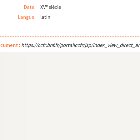
e
Date
XV
siècle
Langue
latin
ocument :
https://ccfr.bnf.fr/portailccfr/jsp/index_view_dire
Letabor ego super eloquia tua.
Ps. Super el...
præsertim psalmorum