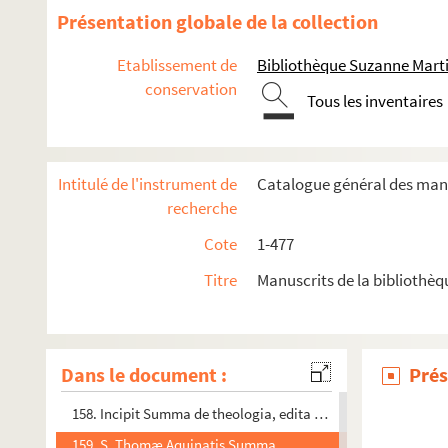
140. Recueil
Présentation globale de la collection
141-143. Alexandri Halensis summa
Etablissement de
Bibliothèque Suzanne Marti
146. Recueil de divers ouvrages ascétiques
conservation
Tous les inventaires
147. Recueil
148. Liber Sententiarum
149. Incipiunt distinctiones fratris Nicholai de Gorham, ord
Intitulé de l'instrument de
Catalogue général des manu
149 bis. "Nicolaï de Gorrham Distinctiones"
recherche
150. Recueil
Cote
1-477
151. Cassiani collationes
Titre
Manuscrits de la bibliothè
152. Adami de Cortlandon miscellanea theologica. Super actus 
153. Recueil
156. Recueil
Dans le document :
Prés
157. Recueil
158. Incipit Summa de theologia, edita a fratre Thoma de Aq
159. S. Thomæ Aquinatis Summa