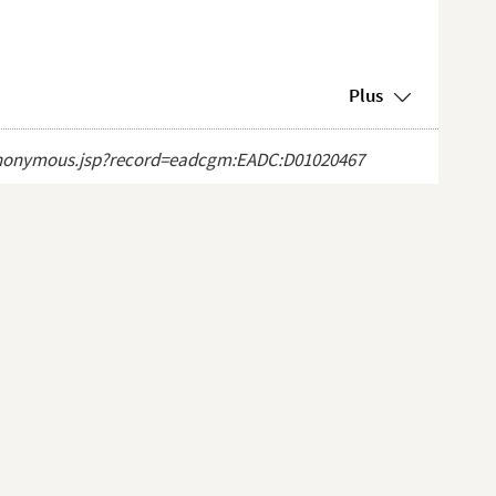
Plus
ct_anonymous.jsp?record=eadcgm:EADC:D01020467