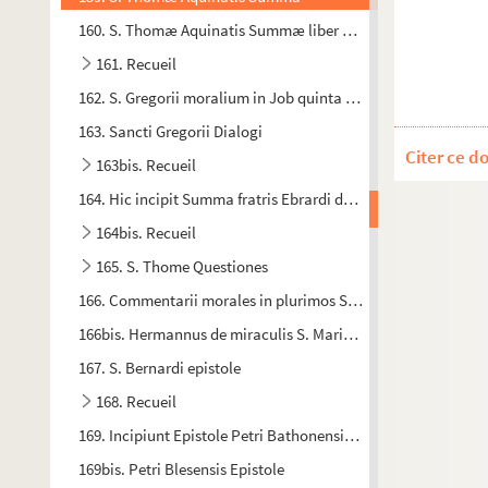
160. S. Thomæ Aquinatis Summæ liber primus
161. Recueil
162. S. Gregorii moralium in Job quinta pars
163. Sancti Gregorii Dialogi
Citer ce d
163bis. Recueil
164. Hic incipit Summa fratris Ebrardi de Valle Scholarium. «
164bis. Recueil
165. S. Thome Questiones
166. Commentarii morales in plurimos S. Scripturæ locos, 
166bis. Hermannus de miraculis S. Marie Laudunensis
167. S. Bernardi epistole
168. Recueil
169. Incipiunt Epistole Petri Bathonensis archidiaconi
169bis. Petri Blesensis Epistole