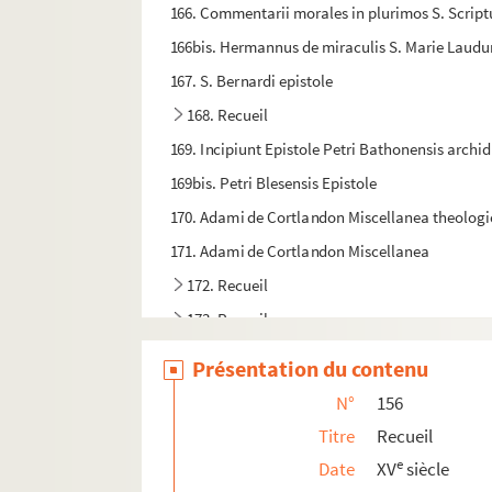
166. Commentarii morales in plurimos S. Scri
166bis. Hermannus de miraculis S. Marie Laudu
167. S. Bernardi epistole
168. Recueil
169. Incipiunt Epistole Petri Bathonensis archi
169bis. Petri Blesensis Epistole
170. Adami de Cortlandon Miscellanea theolog
171. Adami de Cortlandon Miscellanea
172. Recueil
173. Recueil
174. Collectio catholice et canonice scripture a
Présentation du contenu
175. (Cassianus) De institutione monachorum et 
N°
156
176. Recueil
Titre
Recueil
177. Recueil
e
Date
XV
siècle
178. Recueil