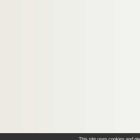
257bis. Breviarium Laudunense, pars hiemalis
259. Breviarium Laudunense, pars hiemalis
260. Breviarium monasticum
261. Lectionnaire. — Legenda sanctorum, par
262. Breviarium Laudunense
262bis. Breviarium Laudunense
263. Hymni et prosæ
264. Horæ Noviomenses
265. Recueil
266. Hieronymi liber contra Jovinianum
268. S. Augustini Retractationes
269. Recueil
270. Joannis Andreæ glossa in Clementinas
270bis. Recueil
272. Recueil
This site uses cookies and gi