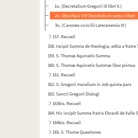
1o. (Decretalium Gregorii IX libri V.)
2o. (Bonifacii VIII Decretalium sextus liber)
3o. (Canones concilii Lateranensis IV)
157. Recueil
158. Incipit Summa de theologia, edita a fratr
159. S. Thomæ Aquinatis Summa
160. S. Thomæ Aquinatis Summæ liber primus
161. Recueil
162. S. Gregorii moralium in Job quinta pars
163. Sancti Gregorii Dialogi
163bis. Recueil
164. Hic incipit Summa fratris Ebrardi de Valle
164bis. Recueil
165. S. Thome Questiones