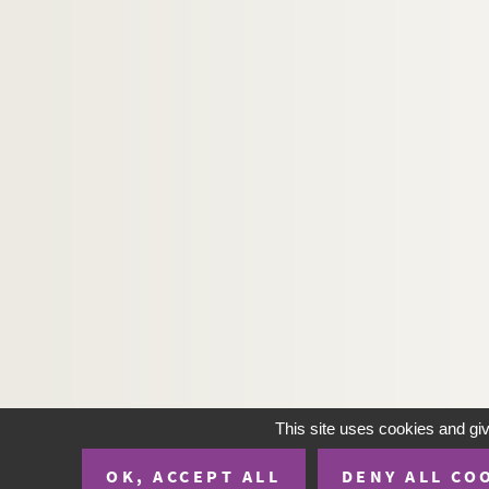
244. Missale
245. Collectarium
246. Epistolarium
247. Epistolarium
248. Epistolarium
249. Evangeliarium
250. Epistolæ et Evangelia totius anni
250bis. Epistolarium
251. Lectionarium
252. Lectionarium
253. Antiphonaire non noté Cistercien
254. Bréviaire de Laon (Eté)
255. Bréviaire de l'abbaye du Bec
This site uses cookies and gi
256. Breviarium Noviomense, pars æstiva
OK, ACCEPT ALL
DENY ALL CO