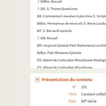
164bis. Recueil
165. S. Thome Questiones
166. Commentarii morales in plurimos S. Scri
166bis. Hermannus de miraculis S. Marie Laudu
167. S. Bernardi epistole
168. Recueil
169. Incipiunt Epistole Petri Bathonensis archi
169bis. Petri Blesensis Epistole
170. Adami de Cortlandon Miscellanea theolog
171. Adami de Cortlandon Miscellanea
172. Recueil
Présentation du contenu
173. Recueil
N°
151
174. Collectio catholice et canonice scripture a
Titre
Cassiani collat
175. (Cassianus) De institutione monachorum et 
e
Date
XII
siècle
176. Recueil