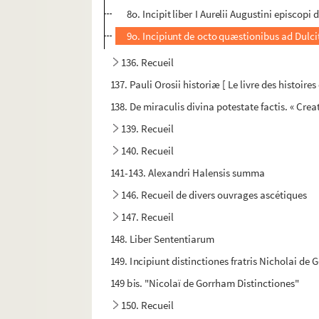
8o. Incipit liber I Aurelii Augustini episc
9o. Incipiunt de octo quæstionibus ad Dulcit
136. Recueil
137. Pauli Orosii historiæ [ Le livre des histoire
138. De miraculis divina potestate factis. « Creat
139. Recueil
140. Recueil
141-143. Alexandri Halensis summa
146. Recueil de divers ouvrages ascétiques
147. Recueil
148. Liber Sententiarum
149. Incipiunt distinctiones fratris Nicholai d
149 bis. "Nicolaï de Gorrham Distinctiones"
150. Recueil