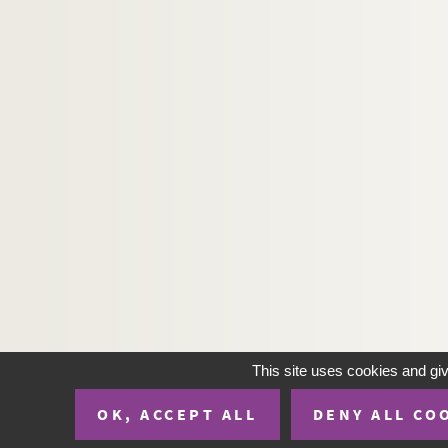
245. Collectarium
246. Epistolarium
247. Epistolarium
248. Epistolarium
249. Evangeliarium
250. Epistolæ et Evangelia totius anni
250bis. Epistolarium
251. Lectionarium
252. Lectionarium
253. Antiphonaire non noté Cistercien
254. Bréviaire de Laon (Eté)
255. Bréviaire de l'abbaye du Bec
This site uses cookies and gi
256. Breviarium Noviomense, pars æstiva
257. Breviarium Laudunense, pars hiemalis
OK, ACCEPT ALL
DENY ALL CO
258. Breviarium Laudunense