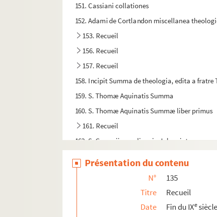
151. Cassiani collationes
152. Adami de Cortlandon miscellanea theologica
153. Recueil
156. Recueil
157. Recueil
158. Incipit Summa de theologia, edita a fratr
159. S. Thomæ Aquinatis Summa
160. S. Thomæ Aquinatis Summæ liber primus
161. Recueil
162. S. Gregorii moralium in Job quinta pars
163. Sancti Gregorii Dialogi
Présentation du contenu
163bis. Recueil
N°
135
164. Hic incipit Summa fratris Ebrardi de Valle
Titre
Recueil
164bis. Recueil
e
Date
Fin du IX
siècl
165. S. Thome Questiones