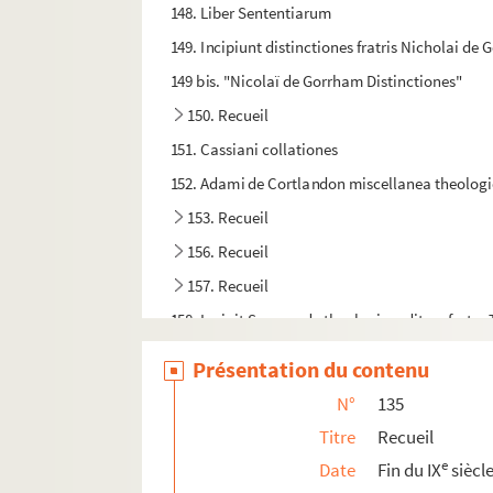
148. Liber Sententiarum
149. Incipiunt distinctiones fratris Nicholai d
149 bis. "Nicolaï de Gorrham Distinctiones"
150. Recueil
151. Cassiani collationes
152. Adami de Cortlandon miscellanea theologica
153. Recueil
156. Recueil
157. Recueil
158. Incipit Summa de theologia, edita a fratr
159. S. Thomæ Aquinatis Summa
Présentation du contenu
160. S. Thomæ Aquinatis Summæ liber primus
N°
135
161. Recueil
Titre
Recueil
162. S. Gregorii moralium in Job quinta pars
e
Date
Fin du IX
siècl
163. Sancti Gregorii Dialogi