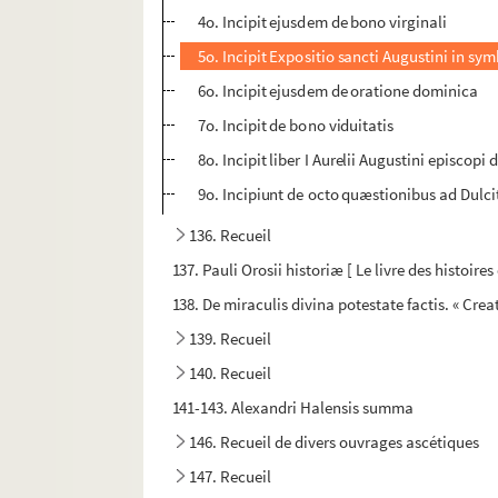
4o. Incipit ejusdem de bono virginali
5o. Incipit Expositio sancti Augustini in sy
6o. Incipit ejusdem de oratione dominica
7o. Incipit de bono viduitatis
8o. Incipit liber I Aurelii Augustini episc
9o. Incipiunt de octo quæstionibus ad Dulcit
136. Recueil
137. Pauli Orosii historiæ [ Le livre des histoire
138. De miraculis divina potestate factis. « Creat
139. Recueil
140. Recueil
141-143. Alexandri Halensis summa
146. Recueil de divers ouvrages ascétiques
147. Recueil