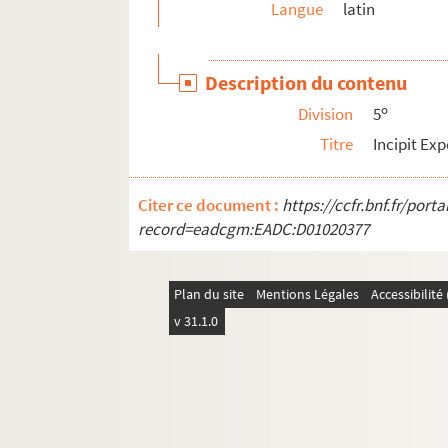
Langue
latin
163bis. Recueil
164. Hic incipit Summa fratris Ebrardi de Valle
Description du contenu
164bis. Recueil
o
Division
5
165. S. Thome Questiones
Titre
Incipit Ex
166. Commentarii morales in plurimos S. Scri
166bis. Hermannus de miraculis S. Marie Laudu
Citer ce document :
https://ccfr.bnf.fr/por
167. S. Bernardi epistole
record=eadcgm:EADC:D01020377
168. Recueil
169. Incipiunt Epistole Petri Bathonensis archi
Plan du site
Mentions Légales
Accessibilit
169bis. Petri Blesensis Epistole
v 31.1.0
170. Adami de Cortlandon Miscellanea theolog
171. Adami de Cortlandon Miscellanea
172. Recueil
173. Recueil