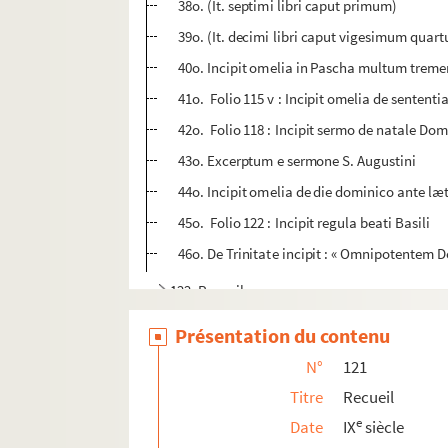
38o. (It. septimi libri caput primum)
39o. (It. decimi libri caput vigesimum quar
40o. Incipit omelia in Pascha multum tremen
41o. Folio 115 v : Incipit omelia de sententia 
42o. Folio 118 : Incipit sermo de natale Dom
43o. Excerptum e sermone S. Augustini
44o. Incipit omelia de die dominico ante læta
45o. Folio 122 : Incipit regula beati Basili
46o. De Trinitate incipit : « Omnipotentem D
122. Recueil
122bis. Alcuini liber de Processione Spiritus San
Présentation du contenu
123. Recueil
N°
121
124. Recueil
Titre
Recueil
125. Jacobi de Ancarano) Consolatio peccatoru
e
Date
IX
siècle
126. Guillelmi Peraldi) Summa de virtutibus et vi