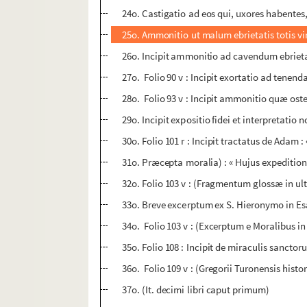
24o. Castigatio ad eos qui, uxores habentes
25o. Ammonitio ut malum ebrietatis totis viri
26o. Incipit ammonitio ad cavendum ebrieta
27o. Folio 90 v : Incipit exortatio ad tene
28o. Folio 93 v : Incipit ammonitio quæ ost
29o. Incipit expositio fidei et interpretatio 
30o. Folio 101 r : Incipit tractatus de Adam 
31o. Præcepta moralia) : « Hujus expedition
32o. Folio 103 v : (Fragmentum glossæ in ul
33o. Breve excerptum ex S. Hieronymo in E
34o. Folio 103 v : (Excerptum e Moralibus in
35o. Folio 108 : Incipit de miraculis sanct
36o. Folio 109 v : (Gregorii Turonensis hist
37o. (It. decimi libri caput primum)