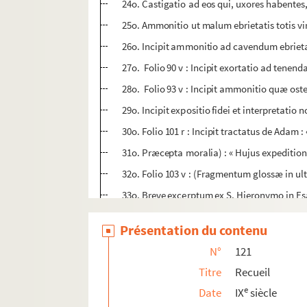
24o. Castigatio ad eos qui, uxores habentes
25o. Ammonitio ut malum ebrietatis totis viri
26o. Incipit ammonitio ad cavendum ebrieta
27o. Folio 90 v : Incipit exortatio ad tene
28o. Folio 93 v : Incipit ammonitio quæ ost
29o. Incipit expositio fidei et interpretatio 
30o. Folio 101 r : Incipit tractatus de Adam 
31o. Præcepta moralia) : « Hujus expedition
32o. Folio 103 v : (Fragmentum glossæ in ul
33o. Breve excerptum ex S. Hieronymo in E
34o. Folio 103 v : (Excerptum e Moralibus in
Présentation du contenu
35o. Folio 108 : Incipit de miraculis sanct
N°
121
36o. Folio 109 v : (Gregorii Turonensis hist
Titre
Recueil
37o. (It. decimi libri caput primum)
e
Date
IX
siècle
38o. (It. septimi libri caput primum)