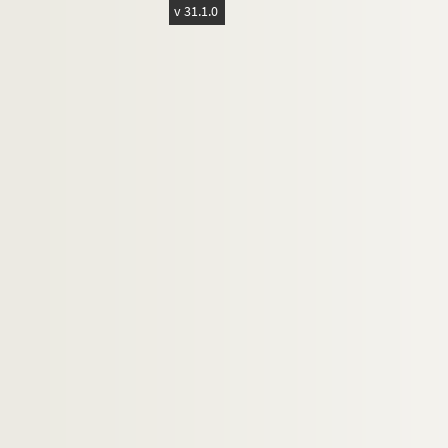
v 31.1.0
127. De præscientia Dei et libero arbitrio hom
128. Recueil
129. Recueil
130. S. Augustini de Trinitate
131. Incipit liber Aurelii Augustini de catechiza
132. Recueil
133. Recueil
134. Recueil
135. Recueil
136. Recueil
137. Pauli Orosii historiæ [ Le livre des histoire
138. De miraculis divina potestate factis. « Creat
139. Recueil
140. Recueil