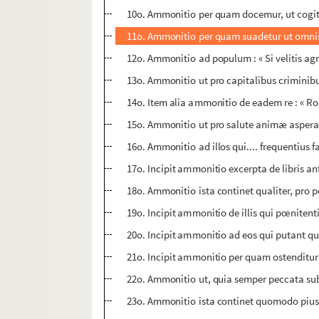
10o. Ammonitio per quam docemur, ut cogita
11o. Ammonitio per quam suadetur ut omnis p
12o. Ammonitio ad populum : « Si velitis ag
13o. Ammonitio ut pro capitalibus criminib
14o. Item alia ammonitio de eadem re : « Rogo
15o. Ammonitio ut pro salute animæ aspera 
16o. Ammonitio ad illos qui.... frequentius f
17o. Incipit ammonitio excerpta de libris an
18o. Ammonitio ista continet qualiter, pro 
19o. Incipit ammonitio de illis qui pœnitent
20o. Incipit ammonitio ad eos qui putant quod
21o. Incipit ammonitio per quam ostenditur 
22o. Ammonitio ut, quia semper peccata subr
23o. Ammonitio ista continet quomodo pius e