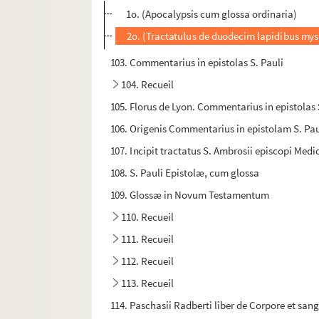
1o. (Apocalypsis cum glossa ordinaria)
2o. (Tractatulus de duodecim lapidibus myst
103. Commentarius in epistolas S. Pauli
104. Recueil
105. Florus de Lyon. Commentarius in epistolas 
106. Origenis Commentarius in epistolam S. P
107. Incipit tractatus S. Ambrosii episcopi Me
108. S. Pauli Epistolæ, cum glossa
109. Glossæ in Novum Testamentum
110. Recueil
111. Recueil
112. Recueil
113. Recueil
114. Paschasii Radberti liber de Corpore et sa