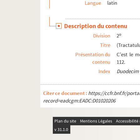
Langue
latin
129. Recueil
130. S. Augustini de Trinitate
Description du contenu
131. Incipit liber Aurelii Augustini de catechiza
o
Division
2
132. Recueil
Titre
(Tractatul
133. Recueil
Présentation du
C'est le m
134. Recueil
contenu
112.
135. Recueil
Index
Duodecim (
136. Recueil
137. Pauli Orosii historiæ [ Le livre des histoire
Citer ce document :
https://ccfr.bnf.fr/por
138. De miraculis divina potestate factis. « Creat
record=eadcgm:EADC:D01020206
139. Recueil
140. Recueil
Plan du site
Mentions Légales
Accessibilit
141-143. Alexandri Halensis summa
v 31.1.0
146. Recueil de divers ouvrages ascétiques