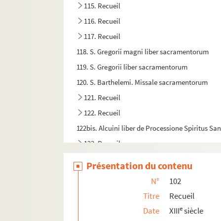
115. Recueil
116. Recueil
117. Recueil
118. S. Gregorii magni liber sacramentorum
119. S. Gregorii liber sacramentorum
120. S. Barthelemi. Missale sacramentorum
121. Recueil
122. Recueil
122bis. Alcuini liber de Processione Spiritus San
123. Recueil
124. Recueil
Présentation du contenu
125. Jacobi de Ancarano) Consolatio peccatoru
N°
102
126. Guillelmi Peraldi) Summa de virtutibus et vi
Titre
Recueil
127. De præscientia Dei et libero arbitrio hom
e
Date
XIII
siècle
128. Recueil