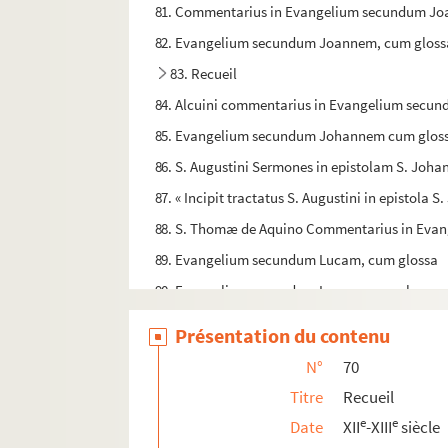
81. Commentarius in Evangelium secundum J
82. Evangelium secundum Joannem, cum glossa
83. Recueil
84. Alcuini commentarius in Evangelium sec
85. Evangelium secundum Johannem cum gloss
86. S. Augustini Sermones in epistolam S. Joha
87. « Incipit tractatus S. Augustini in epistola S
88. S. Thomæ de Aquino Commentarius in Eva
89. Evangelium secundum Lucam, cum glossa
90. Eavngelium secundum Lucam, cum glossa
91. Evangelium secundum Marcum, cum glossa
Présentation du contenu
92. Recueil
N°
70
93. Beda super Marcum
Titre
Recueil
94. Expositio Evangelii et epistolarum anni tot
e
e
Date
XII
-XIII
siècle
95. Evangelium secundum Marcum, cum glossa