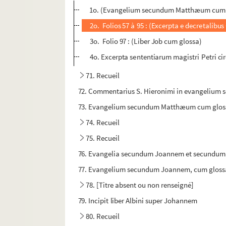
1o. (Evangelium secundum Matthæum cum 
2o. Folios 57 à 95 : (Excerpta e decretalibus G
3o. Folio 97 : (Liber Job cum glossa)
4o. Excerpta sententiarum magistri Petri cir
71. Recueil
72. Commentarius S. Hieronimi in evangeliu
73. Evangelium secundum Matthæum cum glos
74. Recueil
75. Recueil
76. Evangelia secundum Joannem et secundum
77. Evangelium secundum Joannem, cum gloss
78. [Titre absent ou non renseigné]
79. Incipit liber Albini super Johannem
80. Recueil