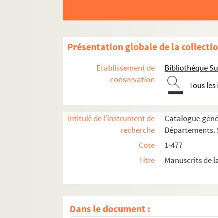
57. Recueil
58. Recueil
59. Capitula in Cantica canticorum
Présentation globale de la collecti
60. Recueil
Etablissement de
Bibliothèque Su
61. Recueil
conservation
Tous les
62. Quatuor evangelia
63. Evangelia
Intitulé de l'instrument de
Catalogue génér
63bis. Quatuor evangelia
recherche
Départements. S
64. Lectionarium
Cote
1-477
66. Evangelium S. Matthæi, cum glossa
Titre
Manuscrits de l
67. Paschasii Radberti Commentarius in Evang
68. Incipit disputatio Evangelii secundum Mat
69. Recueil
Dans le document :
70. Recueil