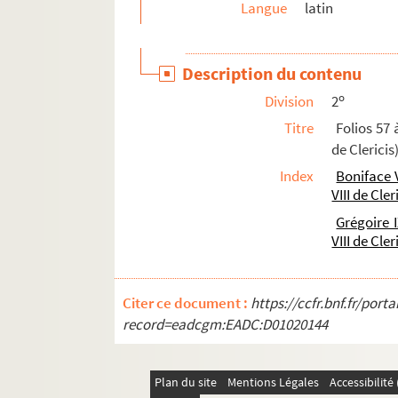
Langue
latin
96. Hæc (
lege
hic) insunt expositiones in episto
97. Aurelii Augustini episcopi de consensu Evang
Description du contenu
98. Recueil
o
Division
2
99. Passionarium
Titre
Folios 57 à
99bis. Passionarium
de Clericis
100. Concordantia evangeliorum
Index
Boniface V
101. Recueil
VIII de Cler
102. Recueil
Grégoire 
VIII de Cler
103. Commentarius in epistolas S. Pauli
104. Recueil
105. Florus de Lyon. Commentarius in epistolas 
Citer ce document :
https://ccfr.bnf.fr/por
record=eadcgm:EADC:D01020144
106. Origenis Commentarius in epistolam S. P
107. Incipit tractatus S. Ambrosii episcopi Me
Plan du site
Mentions Légales
Accessibilit
108. S. Pauli Epistolæ, cum glossa