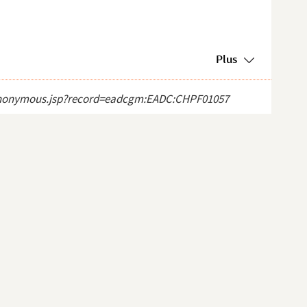
Plus
ct_anonymous.jsp?record=eadcgm:EADC:CHPF01057