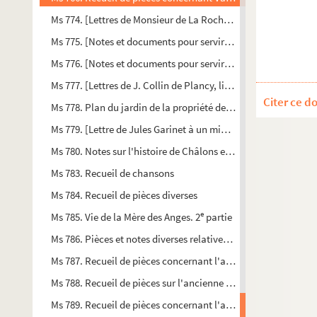
Ms 774. [Lettres de Monsieur de La Rochefoucauld, duc de Dou
Ms 775. [Notes et documents pour servir à la biographie de M. J
Ms 776. [Notes et documents pour servir à l'histoire de la vie 
Ms 777. [Lettres de J. Collin de Plancy, littérateur, à Jules Ga
Citer ce d
Ms 778. Plan du jardin de la propriété de Jules Garinet, aujou
Ms 779. [Lettre de Jules Garinet à un ministre protestant au s
Ms 780. Notes sur l'histoire de Châlons extraites par Jules Ga
Ms 783. Recueil de chansons
Ms 784. Recueil de pièces diverses
e
Ms 785. Vie de la Mère des Anges. 2
partie
Ms 786. Pièces et notes diverses relatives aux collections de 
Ms 787. Recueil de pièces concernant l'ancienne église de S
Ms 788. Recueil de pièces sur l'ancienne église Saint-Antoine
Ms 789. Recueil de pièces concernant l'ancienne église Saint