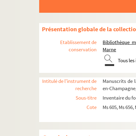
Ms 747. Absolution de bigamie en faveur de Jose
Ms 748. Recueil de pièces et notes concernant la
Ms 749. Recueil de pièces concernant la confrérie
Présentation globale de la collecti
Ms 750. Recueil de pièces concernant la confréri
Etablissement de
Bibliothèque m
Ms 751. Procès instruit par le Tribunal de l'Inq
conservation
Marne
Ms 752. Recueil de pièces concernant l'ancien
Tous les
Ms 753. Recueil de pièces concernant Lunéville
Ms 754. Correspondance d'Auguste Obriot, avoca
Intitulé de l'instrument de
Manuscrits de l
Ms 755. Vocabulaire françois-russe, contenant le
recherche
en-Champagne,
Ms 756. Cahier de bagues
Sous-titre
Inventaire du fo
Ms 757. Topographie médicale de Montmirail, pa
Cote
Ms 605, Ms 656,
Ms 758. Recherches sur la famille Pithou, de Tr
Ms 759. Notes sur les vitraux des églises de Châ
Ms 760. Les ducs de Champagne, par M. Etienne 