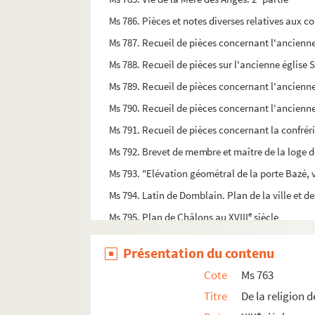
Ms 786. Pièces et notes diverses relatives aux co
Ms 787. Recueil de pièces concernant l'ancienn
Ms 788. Recueil de pièces sur l'ancienne église
Ms 789. Recueil de pièces concernant l'ancienn
Ms 790. Recueil de pièces concernant l'ancienne
Ms 791. Recueil de pièces concernant la confréri
Ms 792. Brevet de membre et maître de la loge de
Ms 793. "Elévation géométral de la porte Bazé, 
Ms 794. Latin de Domblain. Plan de la ville et d
e
Ms 795. Plan de Châlons au XVIII
siècle
Ms 796. Vue de profille de la ville de Chaalons..
Présentation du contenu
Ms 797. Vue de l'arc de triomphe de la porte Sa
Cote
Ms 763
Ms 798. Vue de la Porte Sainte-Croix, à Châlon
Titre
De la religion 
Ms 799. Bellot le Jeune. Carte topographique d
e