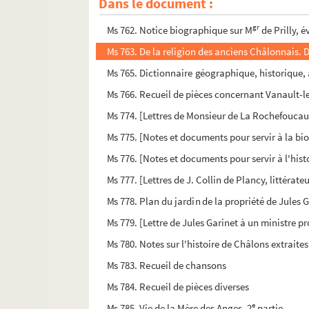
Dans le document :
Ms 761. Etudes de Liénard, peintre et archéolog
gr
Ms 762. Notice biographique sur M
de Prilly, 
Ms 763. De la religion des anciens Châlonnais. 
Ms 765. Dictionnaire géographique, historique, 
Ms 766. Recueil de pièces concernant Vanault-l
Ms 774. [Lettres de Monsieur de La Rochefoucaul
Ms 775. [Notes et documents pour servir à la biog
Ms 776. [Notes et documents pour servir à l'histo
Ms 777. [Lettres de J. Collin de Plancy, littérate
Ms 778. Plan du jardin de la propriété de Jules 
Ms 779. [Lettre de Jules Garinet à un ministre p
Ms 780. Notes sur l'histoire de Châlons extraite
Ms 783. Recueil de chansons
Ms 784. Recueil de pièces diverses
e
Ms 785. Vie de la Mère des Anges. 2
partie