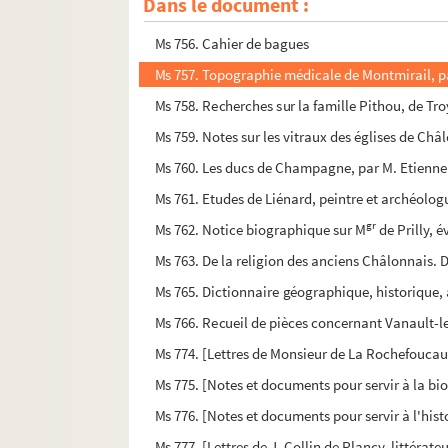
Dans le document :
Ms 755. Vocabulaire françois-russe, contenant le
Ms 756. Cahier de bagues
Ms 757. Topographie médicale de Montmirail, pa
Ms 758. Recherches sur la famille Pithou, de Tr
Ms 759. Notes sur les vitraux des églises de Châ
Ms 760. Les ducs de Champagne, par M. Etienne 
Ms 761. Etudes de Liénard, peintre et archéolog
gr
Ms 762. Notice biographique sur M
de Prilly, 
Ms 763. De la religion des anciens Châlonnais. 
Ms 765. Dictionnaire géographique, historique, 
Ms 766. Recueil de pièces concernant Vanault-l
Ms 774. [Lettres de Monsieur de La Rochefoucaul
Ms 775. [Notes et documents pour servir à la biog
Ms 776. [Notes et documents pour servir à l'histo
Ms 777. [Lettres de J. Collin de Plancy, littérate