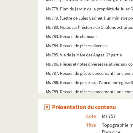
Ms 778. Plan du jardin de la propriété de Jules 
Ms 779. [Lettre de Jules Garinet à un ministre p
Ms 780. Notes sur l'histoire de Châlons extraite
Ms 783. Recueil de chansons
Ms 784. Recueil de pièces diverses
e
Ms 785. Vie de la Mère des Anges. 2
partie
Ms 786. Pièces et notes diverses relatives aux co
Ms 787. Recueil de pièces concernant l'ancienn
Ms 788. Recueil de pièces sur l'ancienne église
Ms 789. Recueil de pièces concernant l'ancienn
Ms 790. Recueil de pièces concernant l'ancienne
Présentation du contenu
Ms 791. Recueil de pièces concernant la confréri
Cote
Ms 757
Ms 792. Brevet de membre et maître de la loge de
Titre
Topographie mé
Ms 793. "Elévation géométral de la porte Bazé, 
l'hospice