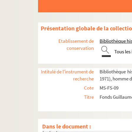
Correspondance reçue par Louis Guilla
A
B
Présentation globale de la collecti
C
Etablissement de
Bibliothèque his
D
conservation
Tous les
E-F
G
H-K
Intitulé de l'instrument de
Bibliothèque his
recherche
1971), homme de
L
Cote
MS-FS-09
M
Titre
Fonds Guillaume
N-P
Q-R
S
Dans le document :
T