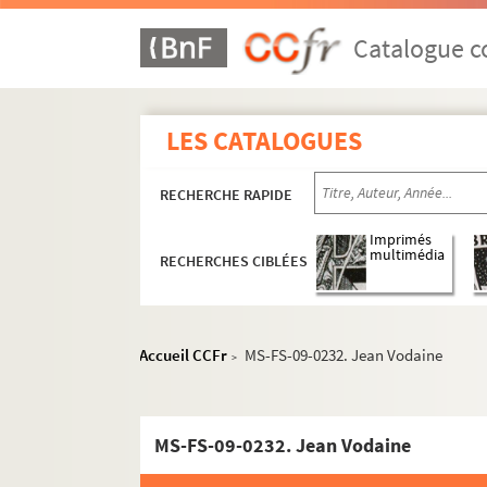
Catalogue co
LES CATALOGUES
RECHERCHE RAPIDE
Imprimés
multimédia
RECHERCHES CIBLÉES
Papiers Louis Guillaume
Accueil CCFr
MS-FS-09-0232. Jean Vodaine
>
Œuvres
Biographie
Correspondance
MS-FS-09-0232. Jean Vodaine
Correspondance envoyée par Louis G