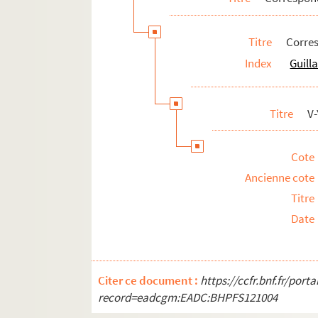
Titre
Corre
Index
Guill
Titre
V-
Cote
Ancienne cote
Titre
Date
Citer ce document :
https://ccfr.bnf.fr/por
record=eadcgm:EADC:BHPFS121004