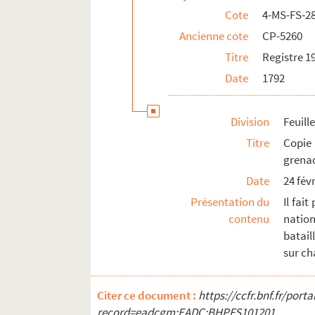
Cote
4-MS-FS-2
Ancienne cote
CP-5260
Titre
Registre 1
Date
1792
Division
Feuill
Titre
Copie 
grenad
Date
24 fév
Présentation du
Il fai
contenu
natio
batai
sur ch
Citer ce document :
https://ccfr.bnf.fr/por
record=eadcgm:EADC:BHPFS101201