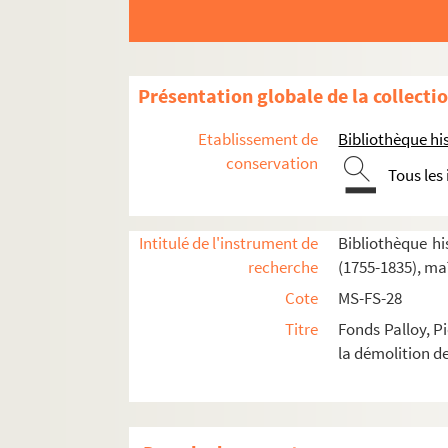
Feuillet [5416-5417]. Copie de la lettre 
Feuillet [5418]. Copie de la réponse de 
Feuillet [5420]. Copie de la lettre adress
Présentation globale de la collecti
Feuillet [5421]. Copie de la lettre adress
Etablissement de
Bibliothèque his
Feuillet [5422]. Copie de la lettre adress
conservation
Tous les
Feuillet [5423]. Observation et Instructi
Feuillet [5424-5429]. Copie d'une lettre 
Intitulé de l'instrument de
Bibliothèque his
Feuillet [5432]. Copie de la lettre adr
recherche
(1755-1835), ma
Feuillet [5434-5438]. Copie d'une lettre
Cote
MS-FS-28
Feuillet [5440-5447]. Copie de la lettre a
Titre
Fonds Palloy, P
Feuillet [5452]. Copie de la lettre adress
la démolition de
Feuillet [5454]. Copie de l'extrait du regi
Feuillet [5455-5461]. [Titre absent ou n
Feuillet [5462-5464]. Copie d'une lettre a