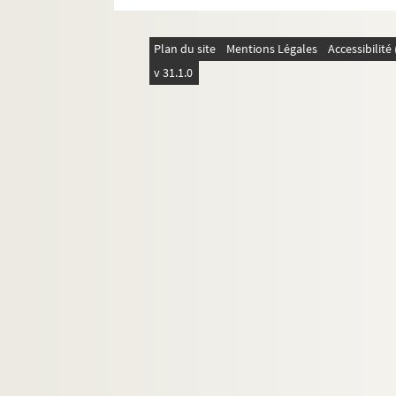
Feuillet [5407-5409]. Copie de la lettre 
Feuillet [5412]. « Copie de la lettre qui
Plan du site
Mentions Légales
Accessibilit
Feuillet [5413-5414]. Copie de la requête
v 31.1.0
Feuillet [5415-5416]. Etat des services m
Feuillet [5416-5419]. Rapport du comité 
Feuillet [5419-5421]. Copie de la lettre 
8-MS-FS-28-01. Recueil de 160 enveloppes de let