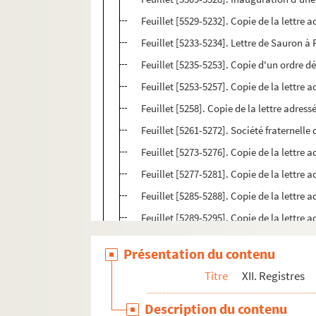
Feuillet [5529-5232]. Copie de la lettre a
Feuillet [5233-5234]. Lettre de Sauron à 
Feuillet [5235-5253]. Copie d'un ordre dé
Feuillet [5253-5257]. Copie de la lettre 
Feuillet [5258]. Copie de la lettre adres
Feuillet [5261-5272]. Société fraternelle 
Feuillet [5273-5276]. Copie de la lettre 
Feuillet [5277-5281]. Copie de la lettre
Feuillet [5285-5288]. Copie de la lettre a
Feuillet [5289-5295]. Copie de la lettre a
Feuillet [5297-5300]. « Monument élevé à
Présentation du contenu
Feuillet [5301]. Copie de la lettre adres
Titre
XII. Registres
Feuillet [5303-5328]. Copie de la lettre 
Feuillet [5331-5334]. Copie de la lettre 
Description du contenu