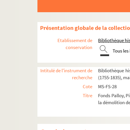
4-MS-FS-28-05. Registre 14
4-MS-FS-28-06. Registre 17
4-MS-FS-28-07. Registre 18
Présentation globale de la collecti
4-MS-FS-28-08. Registre 19
Etablissement de
Bibliothèque his
Feuillet [5404]. Copie de la lettre adress
conservation
Tous les
Feuillet [5405-5412]. Philopatrie
Feuillet [5416-5417]. Copie de la lettre 
Intitulé de l'instrument de
Bibliothèque his
Feuillet [5418]. Copie de la réponse de 
recherche
(1755-1835), ma
Feuillet [5420]. Copie de la lettre adress
Cote
MS-FS-28
Feuillet [5421]. Copie de la lettre adress
Titre
Fonds Palloy, P
Feuillet [5422]. Copie de la lettre adress
la démolition de
Feuillet [5423]. Observation et Instructi
Feuillet [5424-5429]. Copie d'une lettre 
Feuillet [5432]. Copie de la lettre adr