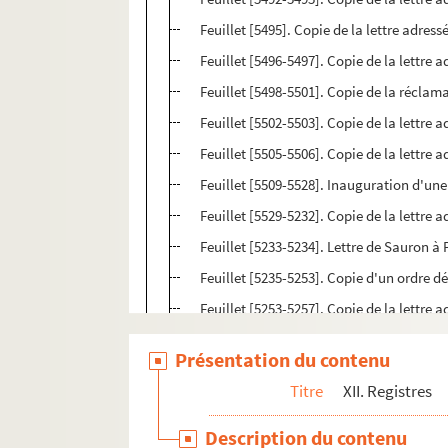
Feuillet [5495]. Copie de la lettre adres
Feuillet [5496-5497]. Copie de la lettre a
Feuillet [5498-5501]. Copie de la réclama
Feuillet [5502-5503]. Copie de la lettre 
Feuillet [5505-5506]. Copie de la lettre
Feuillet [5509-5528]. Inauguration d'une 
Feuillet [5529-5232]. Copie de la lettre a
Feuillet [5233-5234]. Lettre de Sauron à 
Feuillet [5235-5253]. Copie d'un ordre dé
Feuillet [5253-5257]. Copie de la lettre 
Feuillet [5258]. Copie de la lettre adres
Présentation du contenu
Feuillet [5261-5272]. Société fraternelle 
Titre
XII. Registres
Feuillet [5273-5276]. Copie de la lettre 
Feuillet [5277-5281]. Copie de la lettre
Description du contenu