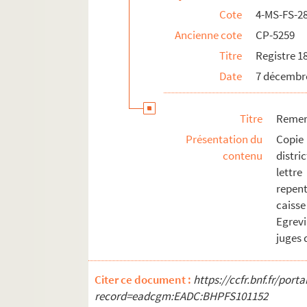
Cote
4-MS-FS-2
Ancienne cote
CP-5259
Titre
Registre 1
Date
7 décembre
Titre
Remerc
Présentation du
Copie 
contenu
distri
lettre
repen
caisse
Egrevi
juges 
Citer ce document :
https://ccfr.bnf.fr/por
record=eadcgm:EADC:BHPFS101152