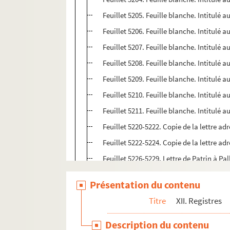
Feuillet 5205. Feuille blanche. Intitulé a
Feuillet 5206. Feuille blanche. Intitulé a
Feuillet 5207. Feuille blanche. Intitulé a
Feuillet 5208. Feuille blanche. Intitulé a
Feuillet 5209. Feuille blanche. Intitulé 
Feuillet 5210. Feuille blanche. Intitulé 
Feuillet 5211. Feuille blanche. Intitulé 
Feuillet 5220-5222. Copie de la lettre adr
Feuillet 5222-5224. Copie de la lettre ad
Feuillet 5226-5229. Lettre de Patrin à Pa
Feuillet 5230-5231. Copie de la lettre a
Présentation du contenu
Feuillet 5234. « Epée nationale pour M. L
Titre
XII. Registres
Feuillet 5236-5243. Extrait du procès-ve
Feuillet 5244-5246. Copie de la lettre a
Description du contenu