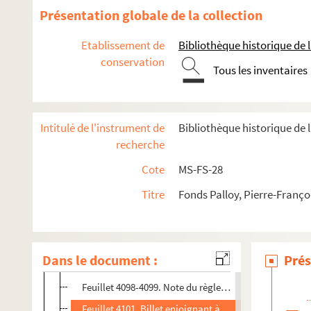
Feuillet 4074-4075. Copie d'une lettre adressée à Pa
Présentation globale de la collection
Feuillet 4075-4076. Copie de la lettre adressée à Pal
Etablissement de
Bibliothèque historique de la
Feuillet 4076-4077. Copie d'une lettre adressée à Pall
conservation
Tous les inventaires
Feuillet 4078. Département de Paris. Lettre d'accomp
Feuillet 4079. Etat des objets présentés au départe
Feuillet 4080-4081. Observations et objets composant l
Intitulé de l'instrument de
Bibliothèque historique de l
Feuillet 4082-4084. A MM. du département de Paris. Di
recherche
Feuillet 4088-4089. Copie de la lettre adressée à La 
Cote
MS-FS-28
Feuillet 4090. Copie de la lettre adressée à Palloy par
Titre
Fonds Palloy, Pierre-Franço
Feuillet 4091-4092. Couplets patriotiques chantés chez 
Feuillet 4093. Bouquet au patriote Palloy par Mlle, la f
Feuillet 4094-4095. Couplets à Monsieur Palloy pour le 
Dans le document :
Prés
Feuillet 4096-4097. Mémoire des dépenses faites pour la
Feuillet 4098-4099. Note du règlement du mémoire de M.
Feuillet 4101. Billet enjoignant à Clément de se rendr