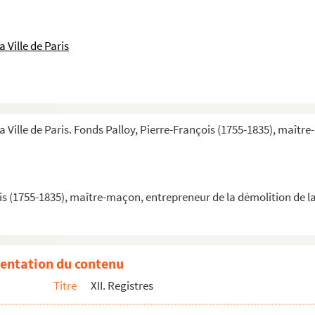
lloy par Mme la marquise de Mirbeau
loy par Mme la marquise de Mirbeau
 Ville de Paris
oy par Chevallot, lieutenant-colonel
agnement des représentants de Palloy. Signé Palloy
ment comme aux 82 départements
e détail de la Bastille
a Ville de Paris. Fonds Palloy, Pierre-François (1755-1835), maîtr
scours des représentants de Palloy présentant au département de Par...
Fayette, commandant général de l'armée parisienne
 Deduit
is (1755-1835), maître-maçon, entrepreneur de la démolition de la
le patriote Palloy le mardi 28 juin 1791, au repas qu'il donna au...
ille ainée
jour de sa fête
entation du contenu
 translation des cendres de Voltaire sur l'ancienne forme ?? de l...
Titre
XII. Registres
 L'Ecluse à quoi a passé le sieur Clément et Tirel sauf le recours...
e au directoire du département de Paris où Palloy s'emploie à...