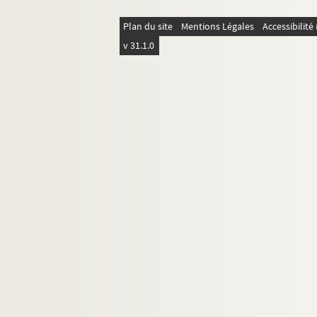
Feuillet 4121-4122. Copie de la lettre ad
Feuillet 4123-4139. Fête civique sur les r
Plan du site
Mentions Légales
Accessibilit
Feuillet 4141. Copie de la lettre adress
v 31.1.0
Feuillet 4142-4146. Ordre de la marche 
Feuillet 4147-4150. Dépense faite pour l
Feuillet 4150. Discours prononcé par Pall
Feuillet 4151-4152. Commandements de la 
Feuillet 4153. Copie de la lettre adress
Feuillet 4155. Copie de la lettre adressé
Feuillet 4154-4160. Copie de la lettre ad
Feuillet 4165. Copie de la lettre adressé
Feuillet 4167-4168. Copie de la lettre a
Feuillet 4168-4169. Copie de la lettre a
Feuillet 4169. Copie de la lettre adressé
Feuillet 4173-4174. Copie de la lettre 