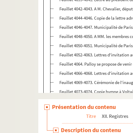
Feuillet 4042-4043. A M. Chevalier, dépu
Feuillet 4044-4046. Copie de la lettre a
Feuillet 4046-4047. Municipalité de Paris
Feuillet 4048-4050. A MM. les membres c
Feuillet 4050-4051. Municipalité de Paris
Feuillet 4052-4063. Lettres d'invitation 
Feuillet 4064. Palloy se propose de venir
Feuillet 4066-4068. Lettres d'invitation 
Feuillet 4069-4073. Cérémonie de l'inaug
Feuillet 4073-4074. Copie hymne à Volta
Feuillet 4074-4075. Copie d'une lettre 
Présentation du contenu
Feuillet 4075-4076. Copie de la lettre a
Titre
XII. Registres
Feuillet 4076-4077. Copie d'une lettre a
Feuillet 4078. Département de Paris. Le
Description du contenu