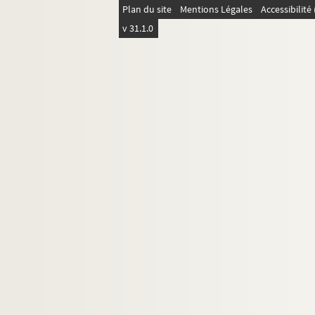
Feuillet 4074-4075. Copie d'une lettre 
Plan du site
Mentions Légales
Accessibilit
Feuillet 4075-4076. Copie de la lettre a
v 31.1.0
Feuillet 4076-4077. Copie d'une lettre a
Feuillet 4078. Département de Paris. Le
Feuillet 4079. Etat des objets présent
Feuillet 4080-4081. Observations et objet
Feuillet 4082-4084. A MM. du départemen
Feuillet 4088-4089. Copie de la lettre 
Feuillet 4090. Copie de la lettre adressé
Feuillet 4091-4092. Couplets patriotiques
Feuillet 4093. Bouquet au patriote Palloy 
Feuillet 4094-4095. Couplets à Monsieur P
Feuillet 4096-4097. Mémoire des dépenses 
Feuillet 4098-4099. Note du règlement du 
Feuillet 4101. Billet enjoignant à Cléme