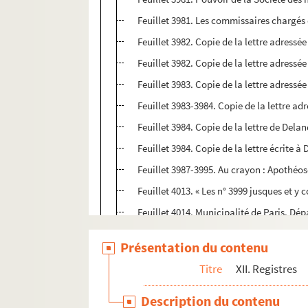
Feuillet 3981. Les commissaires chargés
Feuillet 3982. Copie de la lettre adressé
Feuillet 3982. Copie de la lettre adressé
Feuillet 3983. Copie de la lettre adressé
Feuillet 3983-3984. Copie de la lettre a
Feuillet 3984. Copie de la lettre de Dela
Feuillet 3984. Copie de la lettre écrite à
Feuillet 3987-3995. Au crayon : Apothéos
Feuillet 4013. « Les n° 3999 jusques et 
Feuillet 4014. Municipalité de Paris. Dé
Feuillet 4014. Copie de la lettre de M. le
Présentation du contenu
Feuillet 4015. Municipalité de Paris. Dé
Titre
XII. Registres
Feuillet 4016-4024. Copies des lettres d'
Feuillet 4025-4032. Compte rendu par Bo
Description du contenu