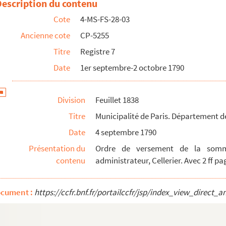
Description du contenu
nes de la ville et comptabilité
Cote
4-MS-FS-28-03
Ancienne cote
CP-5255
esne de Saint-Léon, directeur général du Trésor royal
Titre
Registre 7
 Nogaret
Date
1er septembre-2 octobre 1790
ar ordre de Cellerier malgré leur détention en l'hôtel de la Forc...
 Augibaut
Division
Feuillet 1838
 la démolition de la Bastille
Titre
Municipalité de Paris. Département d
 travaux publics
Date
4 septembre 1790
 Cottier. Barré
Présentation du
Ordre de versement de la somme 
ayette en lui envoyant une pierre des cachots
contenu
administrateur, Cellerier. Avec 2 ff 
 l'offre que j'ai faite aux 48 sections : à ce moment il n'y av...
sident des sections de la capitale
ocument :
https://ccfr.bnf.fr/portailccfr/jsp/index_view_dir
uillé
les