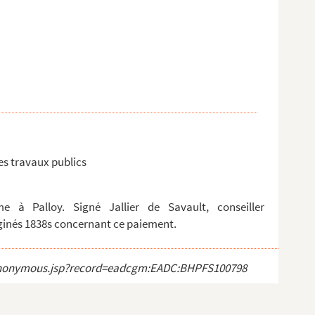
es travaux publics
à Palloy. Signé Jallier de Savault, conseiller
paginés 1838s concernant ce paiement.
ect_anonymous.jsp?record=eadcgm:EADC:BHPFS100798