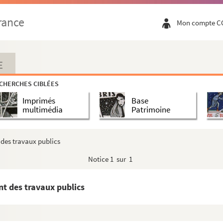
lle
rance
 à Paris
Mon compte C
sujet de l'envoi des pierres de la Bastille
plans, envois de médailles
E
n
CHERCHES CIBLÉES
Palloy
Imprimés
Base
multimédia
Patrimoine
 des travaux publics
Notice
1 sur 1
nt des travaux publics
r Jacquemot