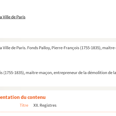
e d.... ?? du bataillon des petits pères à Palloy
 Ville de Paris
e Maire
s de l'assemblée nationale au nombre de 600 des plus patriotes
ident de l'assemblée nationale avant la présentation de la Bastil...
nsport du modèle de la Bastille à l'assemblé nationale constituante
a Ville de Paris. Fonds Palloy, Pierre-François (1755-1835), maîtr
le Maire de Paris
r Leger au bureau des procès-verbaux de la garde nationale
is (1755-1835), maître-maçon, entrepreneur de la démolition de la
police
u maire de Paris
entation du contenu
oyal
Titre
XII. Registres
é de Sceaux, Vandermarck confirme que la somme de 6000 livres d...
 travaux publics