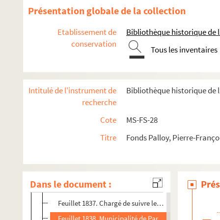
Feuillet 1802. Remerciements de Palloy
Présentation globale de la collection
Feuillet 1803. Copie de la lettre de Jacquinot, capitain
Etablissement de
Bibliothèque historique de la
Feuillet 1804. Copie de la lettre adressée à Monsieur l
conservation
Tous les inventaires
Feuillet 1805. Copie des lettres adressées aux député
Feuillet 1805-1806. Copie de la lettre adressée au prés
Feuillet 1807-1817. Ordre de la cérémonie pour le tra
Intitulé de l'instrument de
Bibliothèque historique de l
Feuillet 1825. Lettre de Tirel à Palloy
recherche
Feuillet 1827. Copie de la lettre adressée à Palloy par 
Cote
MS-FS-28
Feuillet 1827. Copie de la lettre adressée à Palloy pa
Titre
Fonds Palloy, Pierre-Franço
Feuillet 1828. Municipalité de Paris. Département de 
Feuillet 1829. Copie de la lettre adressée par Palloy a
Feuillet 1831-1833. Copie d'une lettre de Morel
Dans le document :
Prés
Feuillet 1834-1836. Réclamation rejetée par le trésor r
Feuillet 1837. Chargé de suivre les travaux du march
Feuillet 1838. Municipalité de Paris. Département des