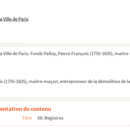
lle
 Ville de Paris
 à Paris
sujet de l'envoi des pierres de la Bastille
plans, envois de médailles
a Ville de Paris. Fonds Palloy, Pierre-François (1755-1835), maîtr
n
Palloy
is (1755-1835), maître-maçon, entrepreneur de la démolition de la
entation du contenu
Titre
XII. Registres
 la démolition de la Bastille