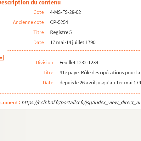
Description du contenu
 travaux publics
Cote
4-MS-FS-28-02
 la démolition de la Bastille
Ancienne cote
CP-5254
ur la feuille
Titre
Registre 5
olas du Chardonnet. Police et administration
Date
17 mai-14 juillet 1790
 la démolition de la Bastille
 la démolition de la Bastille
Division
Feuillet 1232-1234
é envoyé par les citoyens du régiment Royal pique ensemble. Copie d...
Titre
41e paye. Rôle des opérations pour la 
« à placer au 8 ou 26 mai »
Date
depuis le 26 avril jusqu'au 1er mai 17
 la démolition de la Bastille
alloy et copie d'un écrit trouvé sur un parement d'une pierre de ...
ocument :
https://ccfr.bnf.fr/portailccfr/jsp/index_view_dir
es citoyens de Paris à tous les Français
t autres pièces relative à la confédération nationale
 la démolition de la Bastille
saint Louis de la Culture