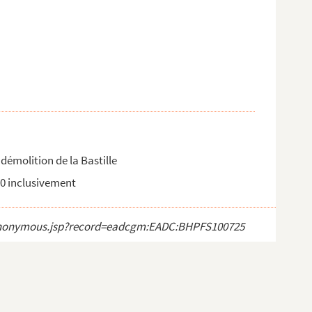
démolition de la Bastille
90 inclusivement
ect_anonymous.jsp?record=eadcgm:EADC:BHPFS100725