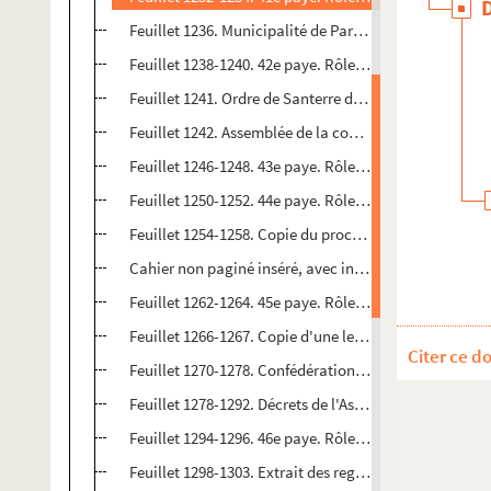
Feuillet 1236. Municipalité de Paris. Département des
Feuillet 1238-1240. 42e paye. Rôle des opérations pour
Feuillet 1241. Ordre de Santerre de faire figurer Cotte s
Feuillet 1242. Assemblée de la commune de Saint-Nic
Feuillet 1246-1248. 43e paye. Rôle des opérations pour
Feuillet 1250-1252. 44e paye. Rôle des opérations pour
Feuillet 1254-1258. Copie du procès-verbal qui m'a ét
Cahier non paginé inséré, avec indication au crayon : 
Feuillet 1262-1264. 45e paye. Rôle des opérations pour
Feuillet 1266-1267. Copie d'une lettre de Périchout à P
Citer ce d
Feuillet 1270-1278. Confédération nationale. Adresse d
Feuillet 1278-1292. Décrets de l'Assemblée nationale e
Feuillet 1294-1296. 46e paye. Rôle des opérations pour
Feuillet 1298-1303. Extrait des registres du comité de 