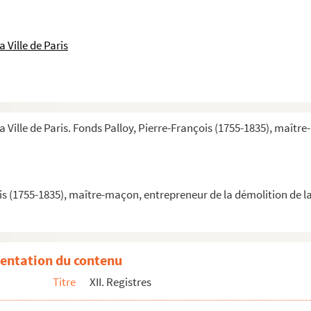
lle
 Ville de Paris
 à Paris
sujet de l'envoi des pierres de la Bastille
plans, envois de médailles
a Ville de Paris. Fonds Palloy, Pierre-François (1755-1835), maîtr
n
Palloy
is (1755-1835), maître-maçon, entrepreneur de la démolition de la
entation du contenu
Titre
XII. Registres
la démolition de la Bastille
ottier