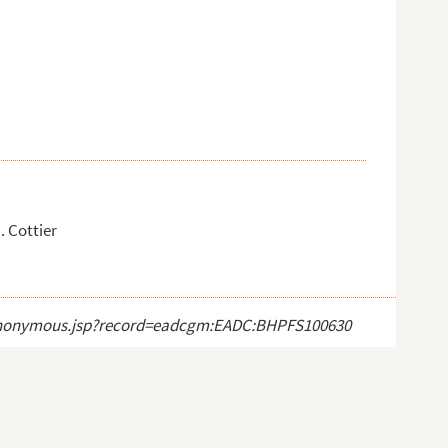
. Cottier
ect_anonymous.jsp?record=eadcgm:EADC:BHPFS100630