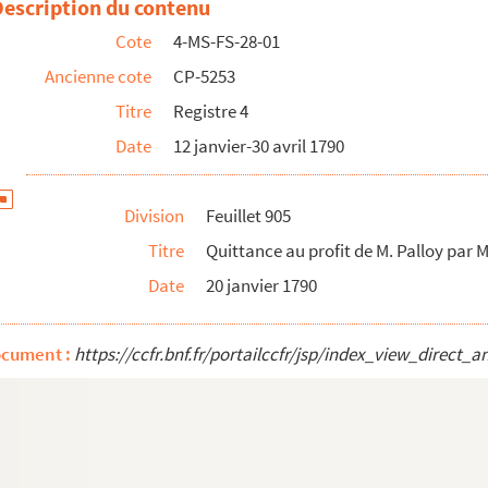
Description du contenu
 à M. Palloy
Cote
4-MS-FS-28-01
par M. Palloy
Ancienne cote
CP-5253
a démolition de la Bastille
Titre
Registre 4
travaux publics
Date
12 janvier-30 avril 1790
ravaux publics. Ordre de M. Cellerier au Domaine pour la pay...
stre des délibérations du bureau de la Ville
Division
Feuillet 905
travaux publics
Titre
Quittance au profit de M. Palloy par M
 à Palloy
Date
20 janvier 1790
a démolition de la Bastille
c de la Commune
ocument :
https://ccfr.bnf.fr/portailccfr/jsp/index_view_dir
 livres et 8 sols par le Domaine
ote
a démolition de la Bastille
a démolition de la Bastille