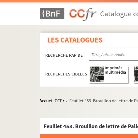
2-MS-FS-28-02. II. Correspondance de Palloy
Catalogue co
2-MS-FS-28-03. III. Apôtres de la Liberté. Pierr
IV. Pierres de la Bastille offertes à des institu
2-MS-FS-28-06. V. Correspondance avec les dép
LES CATALOGUES
VI. Envois à des particuliers, envois de pierr
2-MS-FS-28-09. VII. Palloy aux armées
RECHERCHE RAPIDE
2-MS-FS-28-10. VIII. Palloy, mise en accusati
Imprimés
2-MS-FS-28-11. IX. Correspondance adressée et 
multimédia
RECHERCHES CIBLÉES
Feuillet 424. Réfutation par Palloy des accu
Feuillet 425. Brouillon de la lettre de Palloy
Accueil CCFr
Feuillet 453. Brouillon de lettre de 
Feuillet 426-426 bis. Brouillons de lettres d
>
Feuillet 427. Laissez-passer permanent auto
Feuillet 428. Justification imprimée de Pal
Feuillet 453. Brouillon de lettre de Pal
Feuillet 429. Lettre autographe signée de Pa