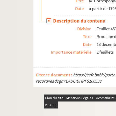
Titre
IX. Correspond
Date
à partir de 179
Description du contenu
Division
Feuillet 45
Titre
Brouillon 
Date
13 décembr
Importance matérielle
2 feuillets
Citer ce document :
https://ccfr.bnf.fr/por
record=eadcgm:EADC:BHPFS100538
Plan du site
Mentions Légales
Accessibilit
v 31.1.0