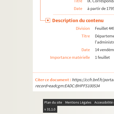
Titre
IX. Correspond
Date
à partir de 179
Description du contenu
Division
Feuillet 44
Titre
Départeme
l'administ
Date
14 vendémi
Importance matérielle
1 feuillet
Citer ce document :
https://ccfr.bnf.fr/por
record=eadcgm:EADC:BHPFS100534
Plan du site
Mentions Légales
Accessibilit
v 31.1.0