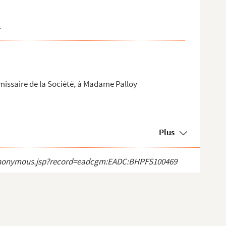
4
missaire de la Société, à Madame Palloy
Plus
ect_anonymous.jsp?record=eadcgm:EADC:BHPFS100469