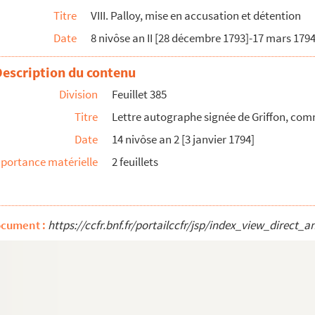
Titre
VIII. Palloy, mise en accusation et détention
gnac
Date
8 nivôse an II [28 décembre 1793]-17 mars 179
t
Description du contenu
e
Division
Feuillet 385
t
Titre
Lettre autographe signée de Griffon, com
ure
Date
14 nivôse an 2 [3 janvier 1794]
, administrateur à l'époque de la démolition de la Bast...
portance matérielle
2 feuillets
ombeau
ocument :
https://ccfr.bnf.fr/portailccfr/jsp/index_view_dir
ationale
 Mamelle]