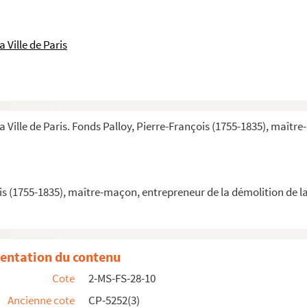
 Ville de Paris
lle
 à Paris
sujet de l'envoi des pierres de la Bastille
plans, envois de médailles
a Ville de Paris. Fonds Palloy, Pierre-François (1755-1835), maîtr
e [an 2] [26 novembre-3 décembre 1793]
is (1755-1835), maître-maçon, entrepreneur de la démolition de la
olice Bance
de l'inspecteur de police Bance
a Société populaire de Sceaux l'Unité, de la Maison d'...
entation du contenu
s frères de la Société Républicaine de Sceaux-L'Unité
Cote
2-MS-FS-28-10
Ancienne cote
CP-5252(3)
ssaire de la Société, à Madame Palloy