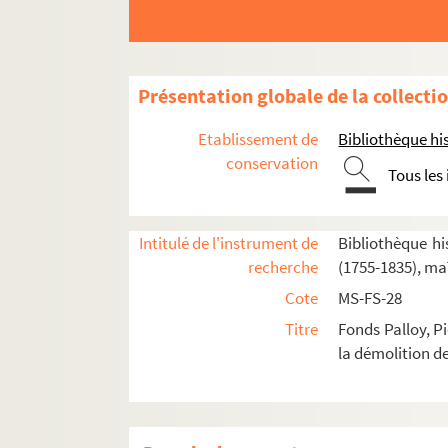
Présentation globale de la collecti
Etablissement de
Bibliothèque his
conservation
Tous les
2-MS-FS-28-01. I. Démolition de la Bastille
2-MS-FS-28-02. II. Correspondance de Palloy
2-MS-FS-28-03. III. Apôtres de la Liberté. Pierr
Intitulé de l'instrument de
Bibliothèque his
recherche
(1755-1835), ma
IV. Pierres de la Bastille offertes à des institu
Cote
MS-FS-28
2-MS-FS-28-06. V. Correspondance avec les dép
Titre
Fonds Palloy, P
VI. Envois à des particuliers, envois de pierr
la démolition de
2-MS-FS-28-09. VII. Palloy aux armées
2-MS-FS-28-10. VIII. Palloy, mise en accusation 
Feuillet 380. Liste de citoyens arrêtés du 5