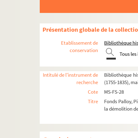
Présentation globale de la collecti
Etablissement de
Bibliothèque his
conservation
Tous les
Intitulé de l'instrument de
Bibliothèque his
recherche
(1755-1835), ma
Cote
MS-FS-28
2-MS-FS-28-01. I. Démolition de la Bastille
Titre
Fonds Palloy, P
2-MS-FS-28-02. II. Correspondance de Palloy
la démolition de
2-MS-FS-28-03. III. Apôtres de la Liberté. Pierr
IV. Pierres de la Bastille offertes à des institu
2-MS-FS-28-06. V. Correspondance avec les dép