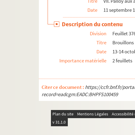
Titre
VII. Palloy aux
Date
11 septembre 1
Description du contenu
Division
Feuillet 37
Titre
Brouillons
Date
13-14 octo
Importance matérielle
2 feuillets
Citer ce document :
https://ccfr.bnf.fr/por
record=eadcgm:EADC:BHPFS100459
Plan du site
Mentions Légales
Accessibilit
v 31.1.0