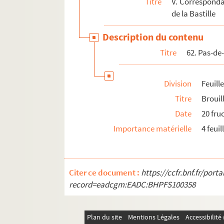
Titre
V. Corresponda
de la Bastille
Description du contenu
Titre
62. Pas-de
Division
Feuill
Titre
Brouil
Date
20 fru
Importance matérielle
4 feuil
Citer ce document :
https://ccfr.bnf.fr/por
record=eadcgm:EADC:BHPFS100358
Plan du site
Mentions Légales
Accessibilit