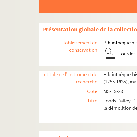
Présentation globale de la collecti
Etablissement de
Bibliothèque his
2-MS-FS-28-01. I. Démolition de la Bastille
conservation
2-MS-FS-28-02. II. Correspondance de Palloy
Tous les
2-MS-FS-28-03. III. Apôtres de la Liberté. Pierr
IV. Pierres de la Bastille offertes à des institu
Intitulé de l'instrument de
Bibliothèque his
2-MS-FS-28-06. V. Correspondance avec les dépar
recherche
(1755-1835), ma
Cote
MS-FS-28
Feuillet 256+256(bis). Lettre circulaire gr
Titre
Fonds Palloy, P
Feuillet 257. Lettre de Palloy à un maire in
la démolition de
22. Côtes-du-Nord
23. Creuse
34. Hérault