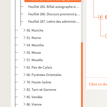
Feuillet 265. Billet autographe signé de Faydebrenne,
Feuillet 266. Discours prononcé par Filsac, secrétair
Feuillet 267. Lettre des administrateurs composant le
50. Manche
51. Marne
54. Meurthe
55. Meuse
57. Moselle
62. Pas-de-Calais
66. Pyrénées-Orientales
70. Haute-Saône
Citer ce d
82. Tarn-et-Garonne
85. Vendée
86. Vienne