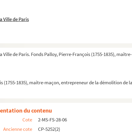
 Ville de Paris
lle
 à Paris
et de l'envoi des pierres de la Bastille
a Ville de Paris. Fonds Palloy, Pierre-François (1755-1835), maîtr
 aux administrations départementales
is (1755-1835), maître-maçon, entrepreneur de la démolition de la
entation du contenu
Cote
2-MS-FS-28-06
re de Cahors, à Palloy, Cahors
Ancienne cote
CP-5252(2)
, député de la fédération du Lot, à Palloy