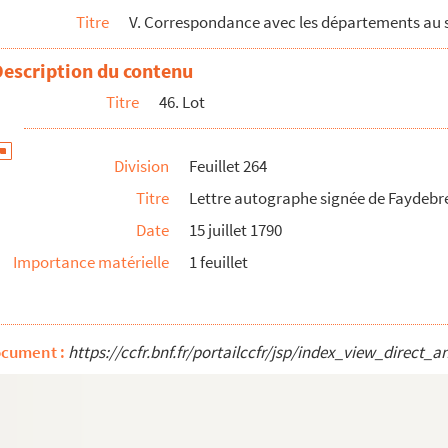
Titre
V. Correspondance avec les départements au suj
 capitaine de la garde nationale de Cahors, à Palloy
e adjoint du département du Lot, à Cahors
Description du contenu
 directoire du département du Lot à Palloy, Cahors
Titre
46. Lot
Division
Feuillet 264
Titre
Lettre autographe signée de Faydebren
Date
15 juillet 1790
Importance matérielle
1 feuillet
ocument :
https://ccfr.bnf.fr/portailccfr/jsp/index_view_dir